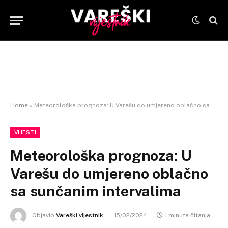
Home
»
Meteorološka prognoza: U Varešu do umjereno oblačno sa sunčanim intervalima
VIJESTI
Meteorološka prognoza: U
Varešu do umjereno oblačno
sa sunčanim intervalima
Objavio
Vareški vijestnik
15/02/2024
1 minuta čitanja