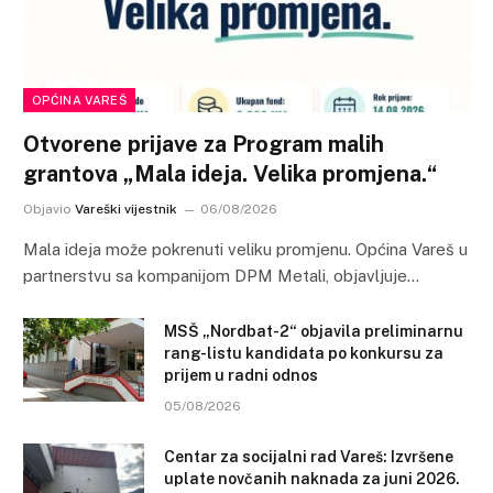
OPĆINA VAREŠ
Otvorene prijave za Program malih
grantova „Mala ideja. Velika promjena.“
Objavio
Vareški vijestnik
06/08/2026
Mala ideja može pokrenuti veliku promjenu. Općina Vareš u
partnerstvu sa kompanijom DPM Metali, objavljuje…
MSŠ „Nordbat-2“ objavila preliminarnu
rang-listu kandidata po konkursu za
prijem u radni odnos
05/08/2026
Centar za socijalni rad Vareš: Izvršene
uplate novčanih naknada za juni 2026.