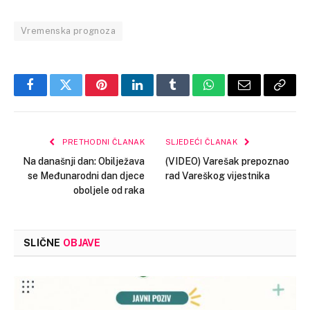
Vremenska prognoza
Facebook
Twitter
Pinterest
LinkedIn
Tumblr
WhatsApp
Email
Copy
Link
PRETHODNI ČLANAK
SLJEDEĆI ČLANAK
Na današnji dan: Obilježava
(VIDEO) Varešak prepoznao
se Međunarodni dan djece
rad Vareškog vijestnika
oboljele od raka
SLIČNE
OBJAVE