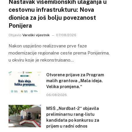
Nastavak višemilionskih ulaganja u
cestovnu infrastrukturu: Nova
dionica za još bolju povezanost
Ponijera
Objavio
Vareški vijestnik
07/08/2026
Nakon uspješno realizovane prve faze
modernizacije regionalne ceste prema Ponijerima,
u okviru koje je rekonstruisano…
Otvorene prijave za Program
malih grantova „Mala ideja.
Velika promjena.“
06/08/2026
MSŠ „Nordbat-2“ objavila
preliminarnu rang-listu
kandidata po konkursu za
prijem u radni odnos