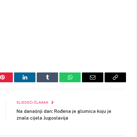
Pinterest
LinkedIn
Tumblr
WhatsApp
Email
Copy
Link
SLJEDEĆI ČLANAK
Na današnji dan: Rođena je glumica koju je
znala cijela Jugoslavija