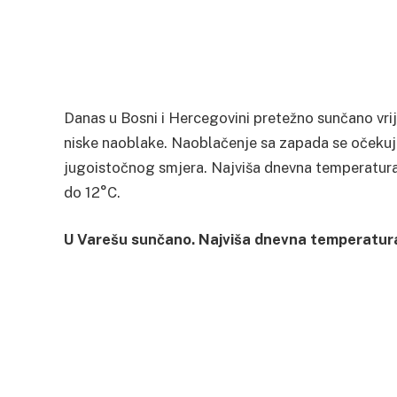
Danas u Bosni i Hercegovini pretežno sunčano vrij
niske naoblake. Naoblačenje sa zapada se očekuje
jugoistočnog smjera. Najviša dnevna temperatura 
do 12°C.
U Varešu sunčano. Najviša dnevna temperatur