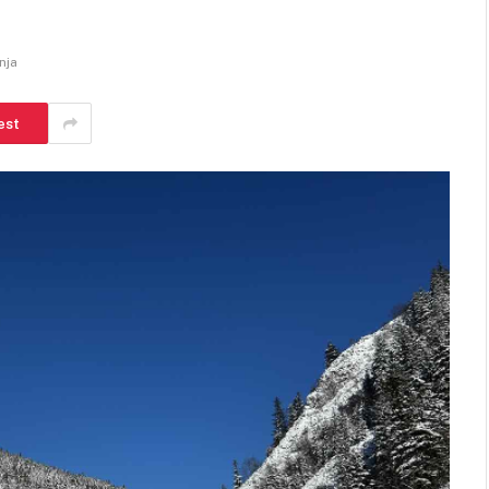
nja
est