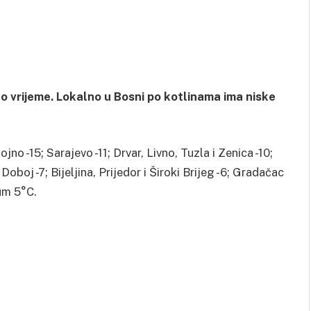
no vrijeme. Lokalno u Bosni po kotlinama ima niske
no -15; Sarajevo -11; Drvar, Livno, Tuzla i Zenica -10;
 Doboj -7; Bijeljina, Prijedor i Široki Brijeg -6; Gradačac
eum 5°C.