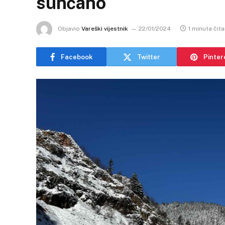
sunčano
Objavio
Vareški vijestnik
22/01/2024
1 minuta čita
Facebook
Twitter
Pinter