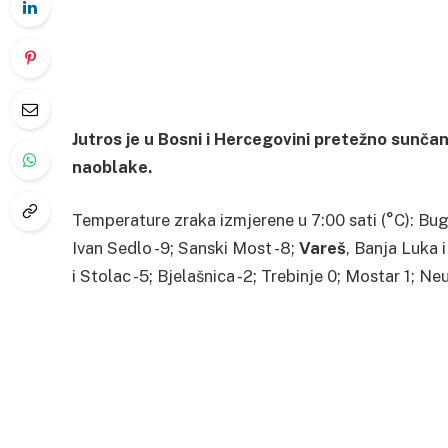
Jutros je u Bosni i Hercegovini pretežno sunča
naoblake.
Temperature zraka izmjerene u 7:00 sati (°C): Bugoj
Ivan Sedlo -9; Sanski Most -8;
Vareš
, Banja Luka i
i Stolac -5; Bjelašnica -2; Trebinje 0; Mostar 1; N