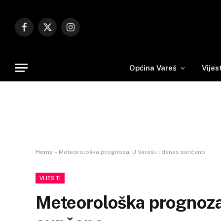
Facebook
X
Instagram
(Twitter)
Općina Vareš
Vijes
Home
»
Meteorološka prognoza: U Varešu i danas sunčano
VIJESTI
Meteorološka prognoza