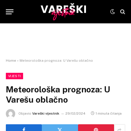
Home
»
Meteorološka prognoza: U Varešu oblačno
VIJESTI
Meteorološka prognoza: U
Varešu oblačno
Objavio
Vareški vijestnik
29/02/2024
1 minuta čitanja