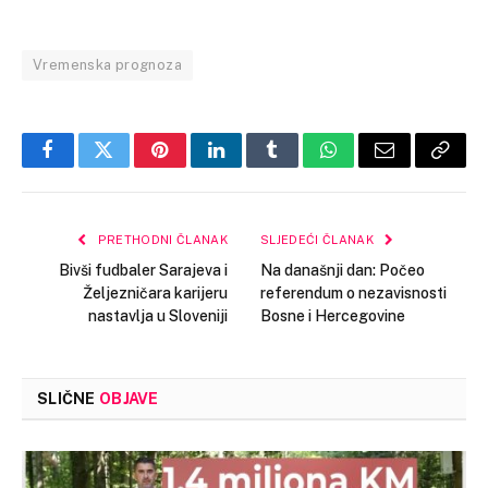
Vremenska prognoza
Facebook
Twitter
Pinterest
LinkedIn
Tumblr
WhatsApp
Email
Copy
Link
PRETHODNI ČLANAK
SLJEDEĆI ČLANAK
Bivši fudbaler Sarajeva i
Na današnji dan: Počeo
Željezničara karijeru
referendum o nezavisnosti
nastavlja u Sloveniji
Bosne i Hercegovine
SLIČNE
OBJAVE