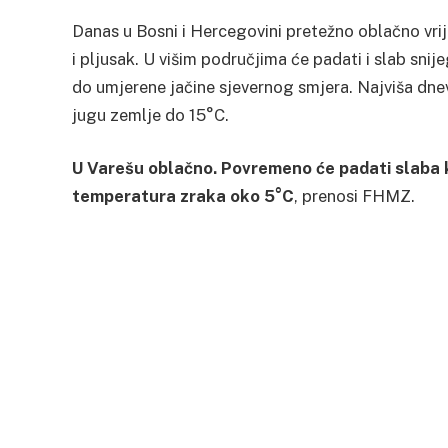
Danas u Bosni i Hercegovini pretežno oblačno vri
i pljusak. U višim područjima će padati i slab sni
do umjerene jačine sjevernog smjera. Najviša dne
jugu zemlje do 15°C.
U Varešu oblačno. Povremeno će padati slaba 
temperatura zraka oko 5°C
, prenosi FHMZ.