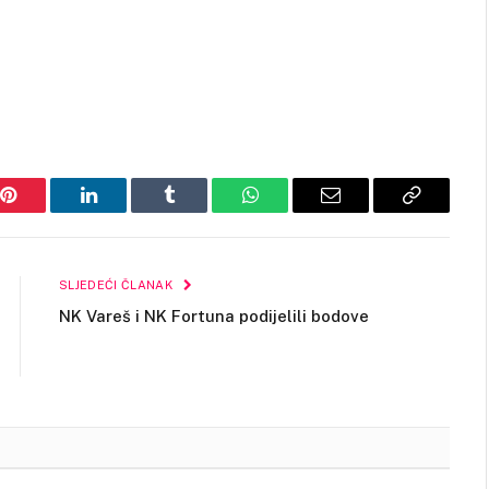
Pinterest
LinkedIn
Tumblr
WhatsApp
Email
Copy
Link
SLJEDEĆI ČLANAK
NK Vareš i NK Fortuna podijelili bodove