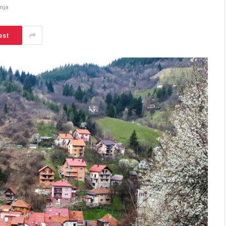
anja
est