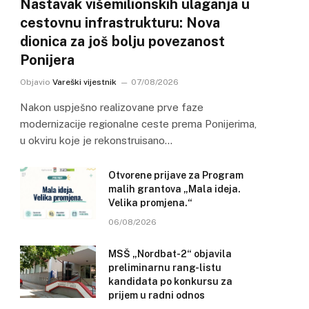
Nastavak višemilionskih ulaganja u
cestovnu infrastrukturu: Nova
dionica za još bolju povezanost
Ponijera
Objavio
Vareški vijestnik
07/08/2026
Nakon uspješno realizovane prve faze
modernizacije regionalne ceste prema Ponijerima,
u okviru koje je rekonstruisano…
Otvorene prijave za Program
malih grantova „Mala ideja.
Velika promjena.“
06/08/2026
MSŠ „Nordbat-2“ objavila
preliminarnu rang-listu
kandidata po konkursu za
prijem u radni odnos