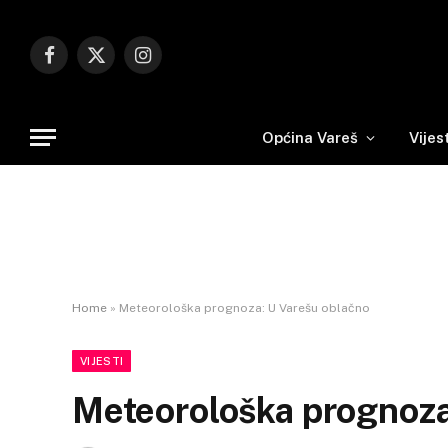
Facebook
X
Instagram
(Twitter)
Općina Vareš
Vijes
Home
»
Meteorološka prognoza: U Varešu oblačno
VIJESTI
Meteorološka prognoza