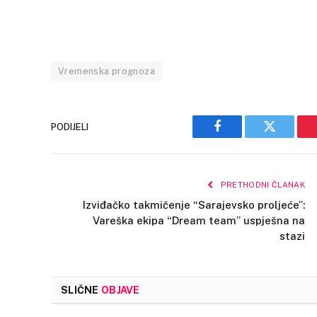
Vremenska prognoza
PODIJELI
Facebook
Twitter
PRETHODNI ČLANAK
Izviđačko takmičenje “Sarajevsko proljeće”:
Vareška ekipa “Dream team” uspješna na
stazi
SLIČNE
OBJAVE