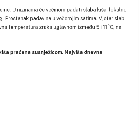
jeme. U nizinama će većinom padati slaba kiša, lokalno
jeg. Prestanak padavina u večernjim satima. Vjetar slab
vna temperatura zraka uglavnom između 5 i 11°C, na
kiša praćena susnježicom. Najviša dnevna