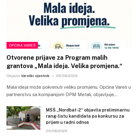
OPĆINA VAREŠ
Otvorene prijave za Program malih
grantova „Mala ideja. Velika promjena.“
Objavio
Vareški vijestnik
06/08/2026
Mala ideja može pokrenuti veliku promjenu. Općina Vareš u
partnerstvu sa kompanijom DPM Metali, objavljuje…
MSŠ „Nordbat-2“ objavila preliminarnu
rang-listu kandidata po konkursu za
prijem u radni odnos
05/08/2026