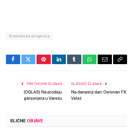
Vremenska prognoza
Facebook
Twitter
Pinterest
LinkedIn
Tumblr
WhatsApp
Email
Copy
Link
PRETHODNI ČLANAK
SLJEDEĆI ČLANAK
(OGLAS) Na prodaju
Na današnji dan: Osnovan FK
garsonjera u Varešu
Velež
SLIČNE
OBJAVE