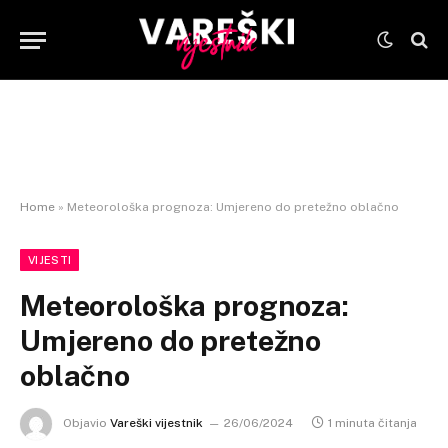
Home
»
Meteorološka prognoza: Umjereno do pretežno oblačno
VIJESTI
Meteorološka prognoza:
Umjereno do pretežno
oblačno
Objavio
Vareški vijestnik
26/06/2024
1 minuta čitanja