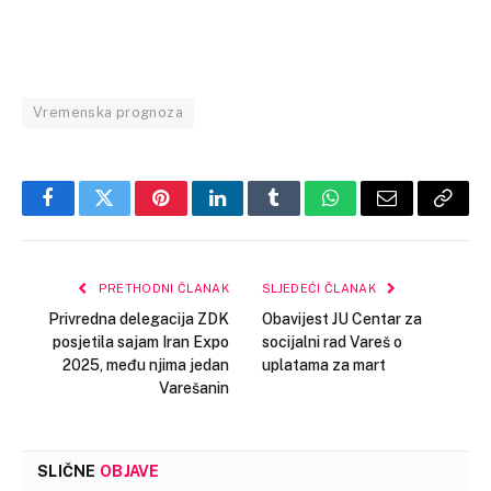
Vremenska prognoza
Facebook
Twitter
Pinterest
LinkedIn
Tumblr
WhatsApp
Email
Copy
Link
PRETHODNI ČLANAK
SLJEDEĆI ČLANAK
Privredna delegacija ZDK
Obavijest JU Centar za
posjetila sajam Iran Expo
socijalni rad Vareš o
2025, među njima jedan
uplatama za mart
Varešanin
SLIČNE
OBJAVE