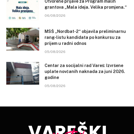
Otvorene prijave za Program malih
grantova „Mala ideja. Velika promjena.“
06/08/2026
MSŠ „Nordbat-2“ objavila preliminarnu
rang-listu kandidata po konkursu za
prijem u radni odnos
05/08/2026
Centar za socijalni rad Vareš: Izvršene
uplate novčanih naknada za juni 2026.
godine
05/08/2026