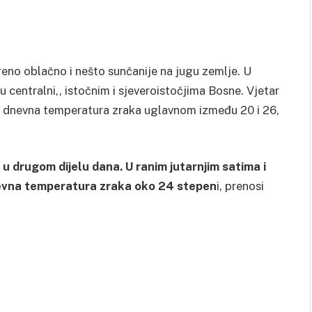
eno oblačno i nešto sunčanije na jugu zemlje. U
u centralni,, istočnim i sjeveroistočjima Bosne. Vjetar
a dnevna temperatura zraka uglavnom između 20 i 26,
 u drugom dijelu dana. U ranim jutarnjim satima i
dnevna temperatura zraka oko 24 stepen
i, prenosi