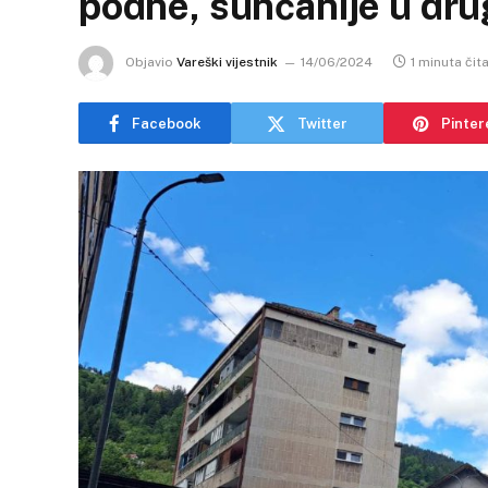
podne, sunčanije u dru
Objavio
Vareški vijestnik
14/06/2024
1 minuta čit
Facebook
Twitter
Pinter