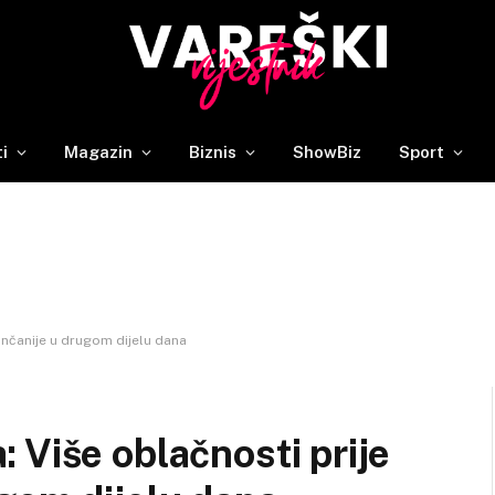
ti
Magazin
Biznis
ShowBiz
Sport
nčanije u drugom dijelu dana
 Više oblačnosti prije