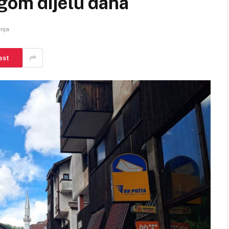
gom dijelu dana
anja
est