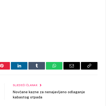
Pinterest
LinkedIn
Tumblr
WhatsApp
Email
Copy
Link
SLJEDEĆI ČLANAK
Novčane kazne za nenajavljeno odlaganje
kabastog otpada