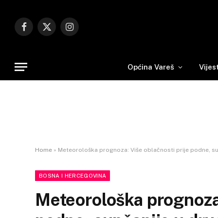
Facebook
X
Instagram
(Twitter)
Općina Vareš
Vijes
Home
»
Meteorološka prognoza: Više oblačnosti prije podne, su
BOSNA I HERCEGOVINA
Meteorološka prognoza: