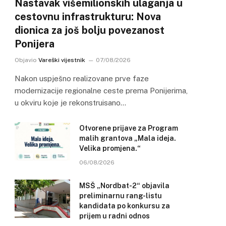
Nastavak višemilionskih ulaganja u
cestovnu infrastrukturu: Nova
dionica za još bolju povezanost
Ponijera
Objavio
Vareški vijestnik
07/08/2026
Nakon uspješno realizovane prve faze
modernizacije regionalne ceste prema Ponijerima,
u okviru koje je rekonstruisano…
Otvorene prijave za Program
malih grantova „Mala ideja.
Velika promjena.“
06/08/2026
MSŠ „Nordbat-2“ objavila
preliminarnu rang-listu
kandidata po konkursu za
prijem u radni odnos