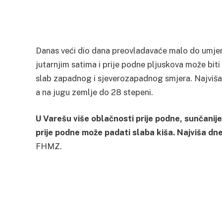
Danas veći dio dana preovladavaće malo do umjer
jutarnjim satima i prije podne pljuskova može biti 
slab zapadnog i sjeverozapadnog smjera. Najviš
a na jugu zemlje do 28 stepeni.
U Varešu više oblačnosti prije podne, sunčanije
prije podne može padati slaba kiša. Najviša 
FHMZ.