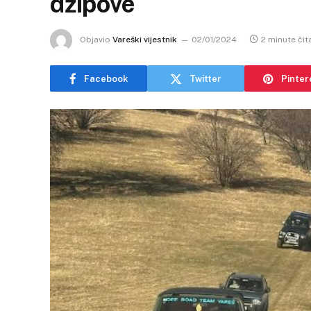
džipove
Objavio
Vareški vijestnik
02/01/2024
2 minute čit
Facebook
Twitter
Pinter