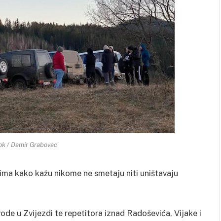
ok / Damir Grabovac
jima kako kažu nikome ne smetaju niti uništavaju
vode u Zvijezdi te repetitora iznad Radoševića, Vijake i