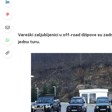
Vareški zaljubljenici u off-road džipove su zadnj
jednu turu.