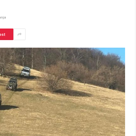
anja
est