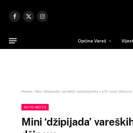
Facebook
X
Instagram
(Twitter)
Općina Vareš
Vijes
Home
»
Mini ‘džipijada’ vareških zaljubljenika u off-road džipove
AUTO-MOTO
Mini ‘džipijada’ vareški