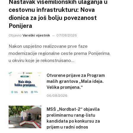
Nastavak višemilionskih ulaganja u
cestovnu infrastrukturu: Nova
dionica za još bolju povezanost
Ponijera
Objavio
Vareški vijestnik
07/08/2026
Nakon uspješno realizovane prve faze
modernizacije regionalne ceste prema Ponijerima,
u okviru koje je rekonstruisano…
Otvorene prijave za Program
malih grantova „Mala ideja.
Velika promjena.“
06/08/2026
MSŠ „Nordbat-2“ objavila
preliminarnu rang-listu
kandidata po konkursu za
prijem u radni odnos