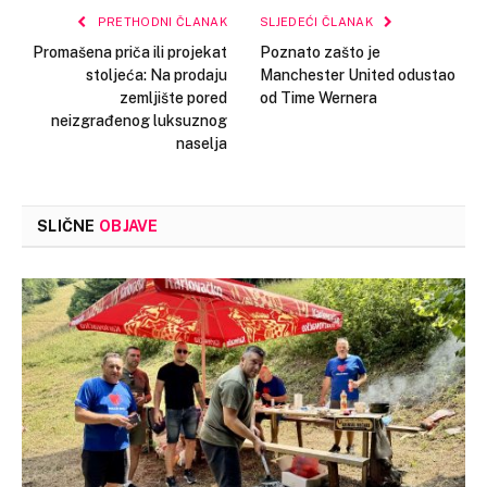
PRETHODNI ČLANAK
SLJEDEĆI ČLANAK
Promašena priča ili projekat
Poznato zašto je
stoljeća: Na prodaju
Manchester United odustao
zemljište pored
od Time Wernera
neizgrađenog luksuznog
naselja
SLIČNE
OBJAVE