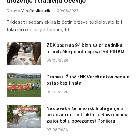
druženje i tradiciju Oćevije
Objavio
Vareški vijestnik
09/08/2026
Trideset i sedam ekipa iz četiri države sudjelovalo je i
takmičilo se na jubilarnom, 10.…
ZDK podržao 94 biznisa pripadnika
branilačke populacije sa 164.519 KM
09/08/2026
Drama u Župči: NK Vareš nakon penala
ostao bez finala
09/08/2026
Nastavak višemilionskih ulaganja u
cestovnu infrastrukturu: Nova dionica
za još bolju povezanost Ponijera
07/08/2026