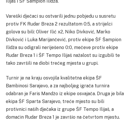
Ilijaš i ŠF Šampion Ilidža.
Vareški dječaci su ostvarili jednu pobjedu u susretu
protiv FK Rudar Breza 2 rezultatom 0:5, a strijelci
golova su bili: Oliver Ilić x2, Niko Divković, Marko
Divković i Luka Marijančević, protiv ekipe ŠF Šampion
Ilidža su odigrali neriješeno 0:0, mečeve protiv ekipe
Rudar Breza 1 i ŠF Tempo Ilijaš nažalost su izgubili te
tako završili na diobi trećeg mjesta u grupi.
Turnir je na kraju osvojila kvalitetna ekipa ŠF
Bambinosi Sarajevo, a za najboljeg igrača turnira
odabran je Faris Mandžo iz ekipe osvajača. Druga je bila
ekipa ŠF Sparta Sarajevo, treće mjesto su bili
protivnici naših dječaka iz grupe ŠF Tempo Ilijaš, a
domaćin Rudar Breza 1 je završio na četvrtom mjestu.