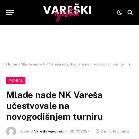
Home
»
Mlade nade NK Vareša učestvovale na novogodišnjem turniru
FUDBAL
Mlade nade NK Vareša
učestvovale na
novogodišnjem turniru
Objavio
Vareški vijestnik
08/01/2024
2 minute čitanja