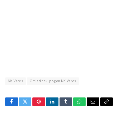
NK Vareš
Omladinski pogon NK Vareš
Facebook
Twitter
Pinterest
LinkedIn
Tumblr
WhatsApp
Email
Copy
Link