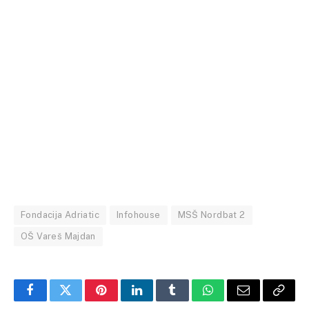
Fondacija Adriatic
Infohouse
MSŠ Nordbat 2
OŠ Vareš Majdan
Facebook
Twitter
Pinterest
LinkedIn
Tumblr
WhatsApp
Email
Copy