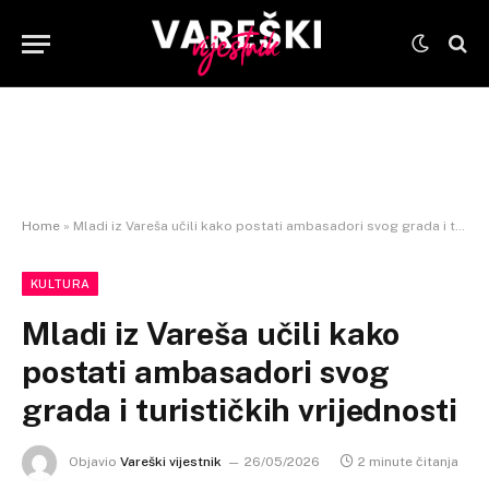
Home
»
Mladi iz Vareša učili kako postati ambasadori svog grada i turističkih vrijednosti
KULTURA
Mladi iz Vareša učili kako
postati ambasadori svog
grada i turističkih vrijednosti
Objavio
Vareški vijestnik
26/05/2026
2 minute čitanja