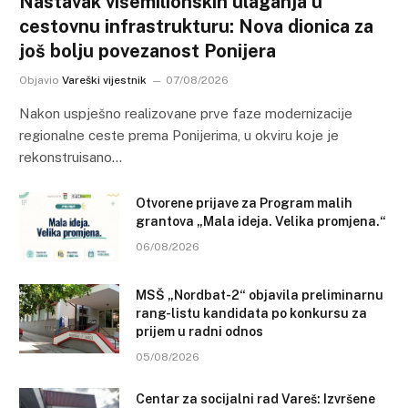
Nastavak višemilionskih ulaganja u
cestovnu infrastrukturu: Nova dionica za
još bolju povezanost Ponijera
Objavio
Vareški vijestnik
07/08/2026
Nakon uspješno realizovane prve faze modernizacije
regionalne ceste prema Ponijerima, u okviru koje je
rekonstruisano…
Otvorene prijave za Program malih
grantova „Mala ideja. Velika promjena.“
06/08/2026
MSŠ „Nordbat-2“ objavila preliminarnu
rang-listu kandidata po konkursu za
prijem u radni odnos
05/08/2026
Centar za socijalni rad Vareš: Izvršene