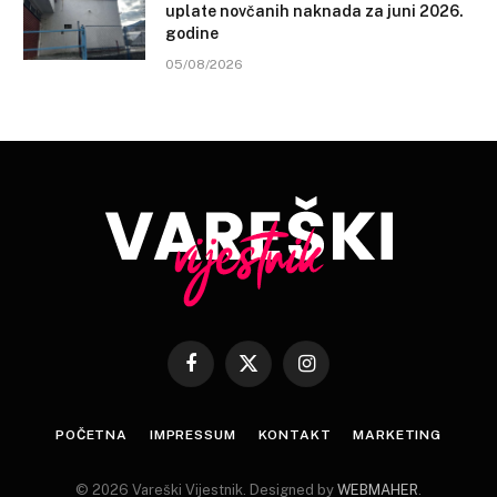
uplate novčanih naknada za juni 2026.
godine
05/08/2026
Facebook
X
Instagram
(Twitter)
POČETNA
IMPRESSUM
KONTAKT
MARKETING
© 2026 Vareški Vijestnik. Designed by
WEBMAHER
.