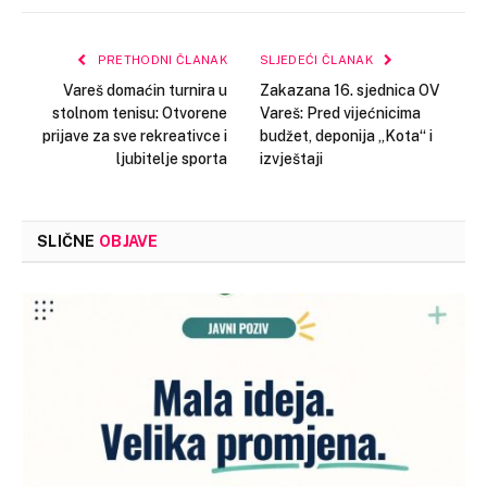
Link
PRETHODNI ČLANAK
SLJEDEĆI ČLANAK
Vareš domaćin turnira u
Zakazana 16. sjednica OV
stolnom tenisu: Otvorene
Vareš: Pred vijećnicima
prijave za sve rekreativce i
budžet, deponija „Kota“ i
ljubitelje sporta
izvještaji
SLIČNE
OBJAVE