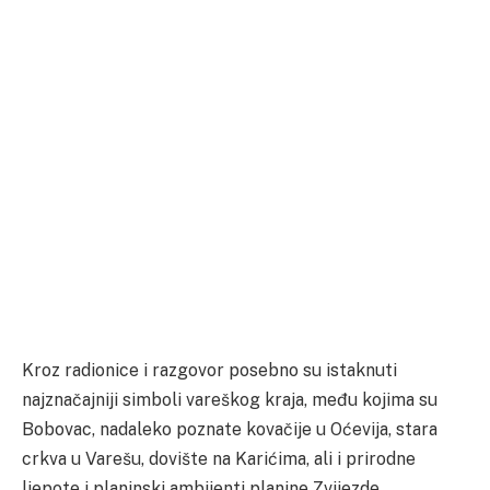
Kroz radionice i razgovor posebno su istaknuti
najznačajniji simboli vareškog kraja, među kojima su
Bobovac, nadaleko poznate kovačije u Oćevija, stara
crkva u Varešu, dovište na Karićima, ali i prirodne
ljepote i planinski ambijenti planine Zvijezde.