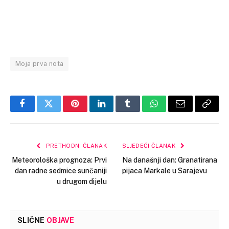
Moja prva nota
Facebook
Twitter
Pinterest
LinkedIn
Tumblr
WhatsApp
Email
Copy
Link
PRETHODNI ČLANAK
SLJEDEĆI ČLANAK
Meteorološka prognoza: Prvi
Na današnji dan: Granatirana
dan radne sedmice sunčaniji
pijaca Markale u Sarajevu
u drugom dijelu
SLIČNE
OBJAVE