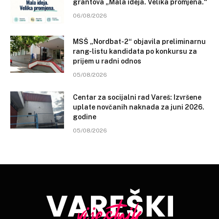
grantova „Mala ideja. Velika promjena.“
06/08/2026
MSŠ „Nordbat-2“ objavila preliminarnu
rang-listu kandidata po konkursu za
prijem u radni odnos
05/08/2026
Centar za socijalni rad Vareš: Izvršene
uplate novčanih naknada za juni 2026.
godine
05/08/2026