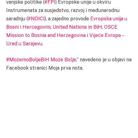
vanjske politike (
#FPI
) Evropske unije u okviru
Instrumenata za susjedstvo, razvoj i međunarodnu
saradnju (
#NDICI
), a zajedno provode
Evropska unija u
Bosni i Hercegovini
,
United Nations in BiH
,
OSCE
Mission to Bosnia and Herzegovina
i
Vijeće Evrope –
Ured u Sarajevu
.
#MožemoBolje
BiH Može Bolje
,” navedeno je u objavi na
Facebook stranici Moja prva nota.