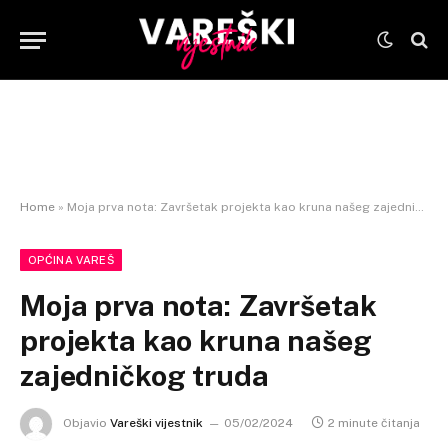
Home
»
Moja prva nota: Završetak projekta kao kruna našeg zajedničkog truda
OPĆINA VAREŠ
Moja prva nota: Završetak
projekta kao kruna našeg
zajedničkog truda
Objavio
Vareški vijestnik
05/02/2024
2 minute čitanja