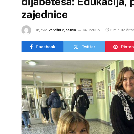
dijabetesa: Edukacija, 
zajednice
Objavio
Vareški vijestnik
14/11/2025
2 minute čita
Facebook
Twitter
Pinter