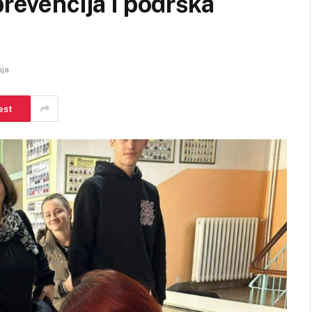
prevencija i podrška
nja
est