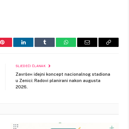
Pinterest
LinkedIn
Tumblr
WhatsApp
Email
Copy
Link
SLJEDEĆI ČLANAK
Završен idejni koncept nacionalnog stadiona
u Zenici: Radovi planirani nakon augusta
2026.