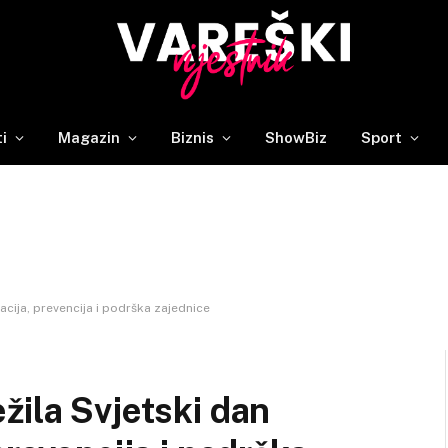
ti
Magazin
Biznis
ShowBiz
Sport
acija, prevencija i podrška zajednice
žila Svjetski dan