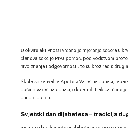
U okviru aktivnosti vršeno je mjerenje šećera u kr
članova sekcije Prva pomoć, pod vodstvom profeso
nivo znanja i odgovornosti, te su kroz rad s drugi
Škola se zahvalila Apoteci Vareš na donaciji apara
općine Vareš na donaciji dodatnih trakica, čime je
punom obimu.
Svjetski dan dijabetesa – tradicija d
Svjetski dan dijabetesa obilježava se svake godin