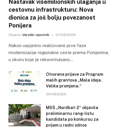
Nastavak višemilionskih ulaganja u
cestovnu infrastrukturu: Nova
dionica za još bolju povezanost
Ponijera
Objavio
Vareški vijestnik
07/08/2026
Nakon uspješno realizovane prve faze
modernizacije regionalne ceste prema Ponijerima,
u okviru koje je rekonstruisano…
Otvorene prijave za Program
malih grantova „Mala ideja.
Velika promjena.“
06/08/2026
MSŠ „Nordbat-2“ objavila
preliminarnu rang-listu
kandidata po konkursu za
prijem u radni odnos