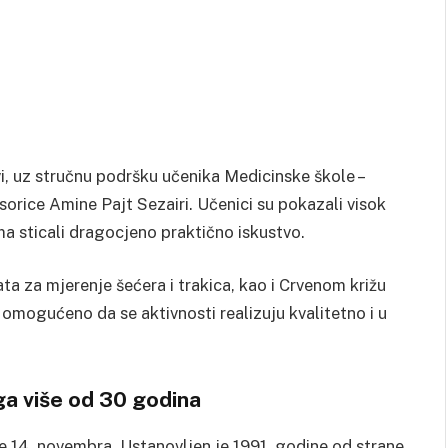
vi, uz stručnu podršku učenika Medicinske škole –
rice Amine Pajt Sezairi. Učenici su pokazali visok
ma sticali dragocjeno praktično iskustvo.
ta za mjerenje šećera i trakica, kao i Crvenom križu
 omogućeno da se aktivnosti realizuju kvalitetno i u
uga više od 30 godina
e 14. novembra. Ustanovljen je 1991. godine od strane