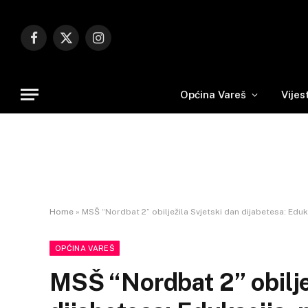
Facebook
X
Instagram
(Twitter)
Općina Vareš
Vijes
Home
»
MSŠ “Nordbat 2” obilježila Svjetski dan dijabetesa: Eduk
OPĆINA VAREŠ
MSŠ “Nordbat 2” obilje