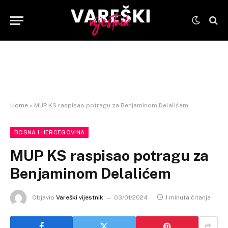
Home
»
MUP KS raspisao potragu za Benjaminom Delalićem
BOSNA I HERCEGOVINA
MUP KS raspisao potragu za
Benjaminom Delalićem
Objavio
Vareški vijestnik
03/01/2024
1 minuta čitanja