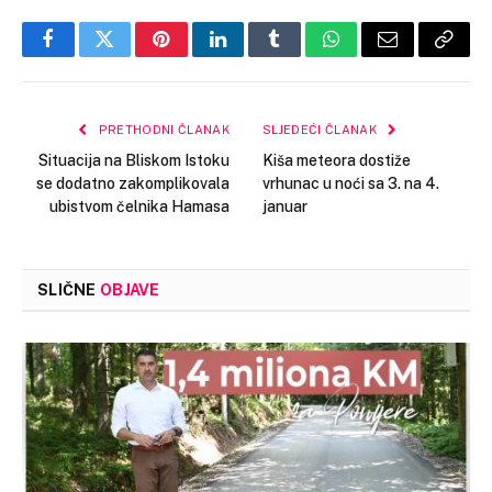
Facebook
Twitter
Pinterest
LinkedIn
Tumblr
WhatsApp
Email
Copy
Link
PRETHODNI ČLANAK
SLJEDEĆI ČLANAK
Situacija na Bliskom Istoku
Kiša meteora dostiže
se dodatno zakomplikovala
vrhunac u noći sa 3. na 4.
ubistvom čelnika Hamasa
januar
SLIČNE
OBJAVE