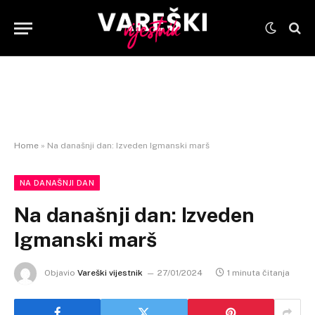
Home
»
Na današnji dan: Izveden Igmanski marš
NA DANAŠNJI DAN
Na današnji dan: Izveden
Igmanski marš
Objavio
Vareški vijestnik
27/01/2024
1 minuta čitanja