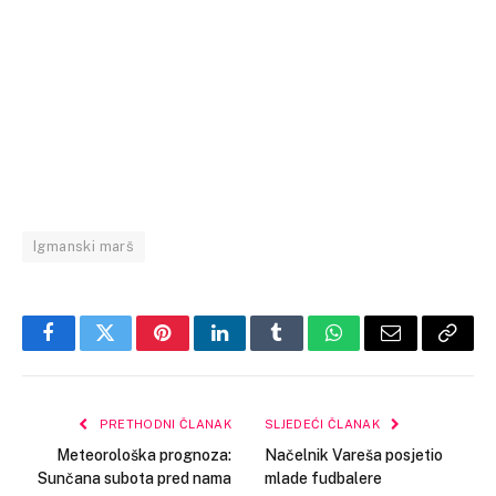
Igmanski marš
Facebook
Twitter
Pinterest
LinkedIn
Tumblr
WhatsApp
Email
Copy
Link
PRETHODNI ČLANAK
SLJEDEĆI ČLANAK
Meteorološka prognoza:
Načelnik Vareša posjetio
Sunčana subota pred nama
mlade fudbalere