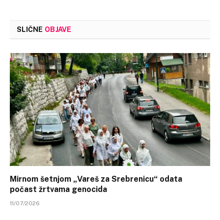
SLIČNE
OBJAVE
Mirnom šetnjom „Vareš za Srebrenicu“ odata
počast žrtvama genocida
11/07/2026