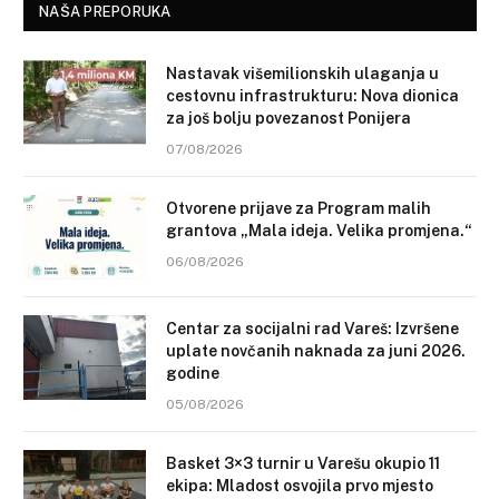
NAŠA PREPORUKA
Nastavak višemilionskih ulaganja u
cestovnu infrastrukturu: Nova dionica
za još bolju povezanost Ponijera
07/08/2026
Otvorene prijave za Program malih
grantova „Mala ideja. Velika promjena.“
06/08/2026
Centar za socijalni rad Vareš: Izvršene
uplate novčanih naknada za juni 2026.
godine
05/08/2026
Basket 3×3 turnir u Varešu okupio 11
ekipa: Mladost osvojila prvo mjesto