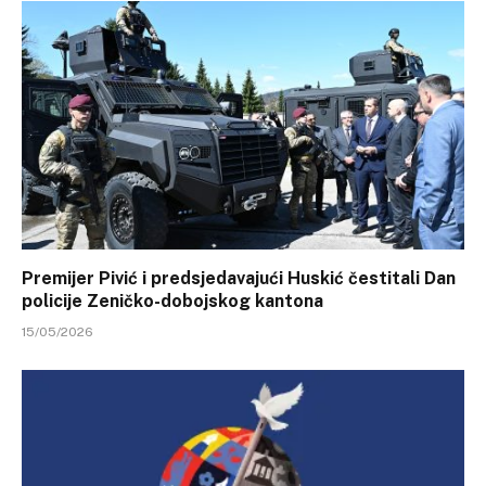
Premijer Pivić i predsjedavajući Huskić čestitali Dan
policije Zeničko-dobojskog kantona
15/05/2026