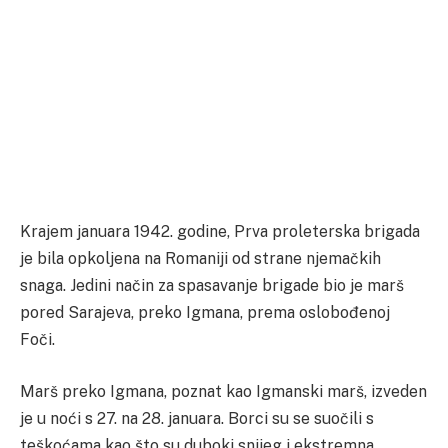
Krajem januara 1942. godine, Prva proleterska brigada
je bila opkoljena na Romaniji od strane njemačkih
snaga. Jedini način za spasavanje brigade bio je marš
pored Sarajeva, preko Igmana, prema oslobođenoj
Foči.
Marš preko Igmana, poznat kao Igmanski marš, izveden
je u noći s 27. na 28. januara. Borci su se suočili s
teškoćama kao što su duboki snijeg i ekstremna