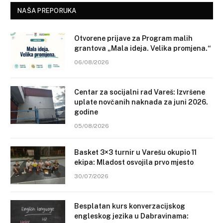
NAŠA PREPORUKA
Otvorene prijave za Program malih
grantova „Mala ideja. Velika promjena.“
06/08/2026
Centar za socijalni rad Vareš: Izvršene
uplate novčanih naknada za juni 2026.
godine
05/08/2026
Basket 3×3 turnir u Varešu okupio 11
ekipa: Mladost osvojila prvo mjesto
30/07/2026
Besplatan kurs konverzacijskog
engleskog jezika u Dabravinama: