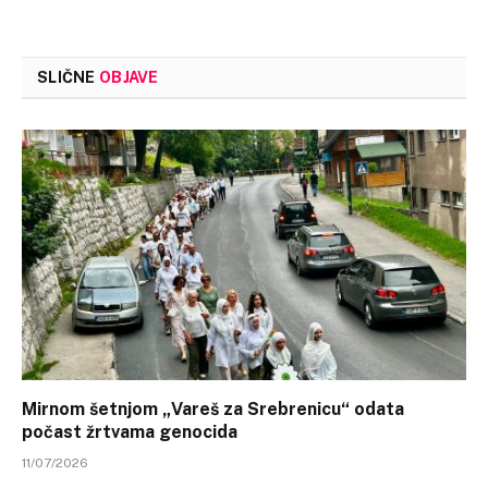
SLIČNE
OBJAVE
Mirnom šetnjom „Vareš za Srebrenicu“ odata
počast žrtvama genocida
11/07/2026