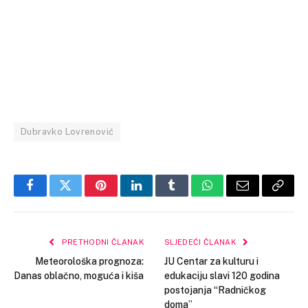
Dubravko Lovrenović
Facebook
Twitter
Pinterest
LinkedIn
Tumblr
WhatsApp
Email
Copy
Link
PRETHODNI ČLANAK
SLJEDEĆI ČLANAK
Meteorološka prognoza:
JU Centar za kulturu i
Danas oblačno, moguća i kiša
edukaciju slavi 120 godina
postojanja “Radničkog
doma”