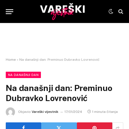
Home
»
Na današnji dan: Preminuo Dubravko Lovrenović
NA DANAŠNJI DAN
Na današnji dan: Preminuo
Dubravko Lovrenović
Objavio
Vareški vijestnik
17/01/2024
1 minuta čitanja