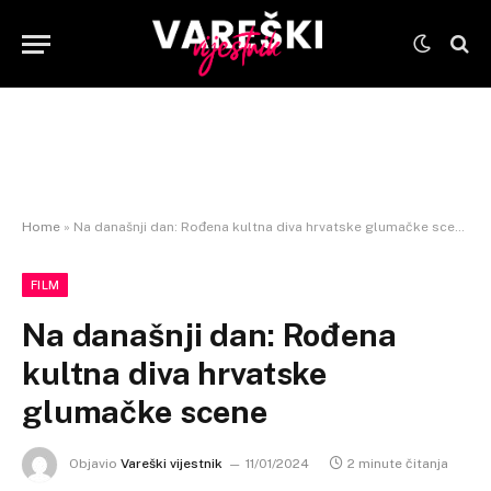
Home
»
Na današnji dan: Rođena kultna diva hrvatske glumačke scene
FILM
Na današnji dan: Rođena
kultna diva hrvatske
glumačke scene
Objavio
Vareški vijestnik
11/01/2024
2 minute čitanja