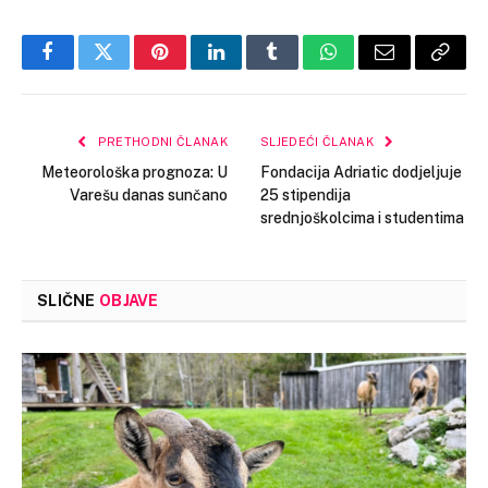
Facebook
Twitter
Pinterest
LinkedIn
Tumblr
WhatsApp
Email
Copy
Link
PRETHODNI ČLANAK
SLJEDEĆI ČLANAK
Meteorološka prognoza: U
Fondacija Adriatic dodjeljuje
Varešu danas sunčano
25 stipendija
srednjoškolcima i studentima
SLIČNE
OBJAVE