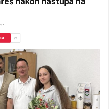
areš nakon nastupa na
anja
est