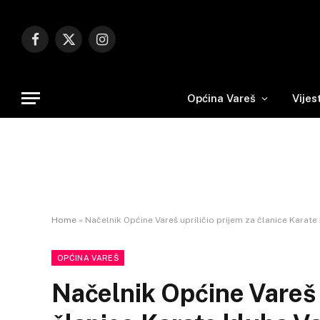
Facebook
X
Instagram
(Twitter)
Općina Vareš
Vijes
Home
»
Načelnik Općine Vareš upriličio prijem za članice Kara
OPĆINA VAREŠ
Načelnik Općine Vareš u