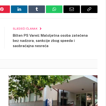
Pinterest
LinkedIn
Tumblr
WhatsApp
Email
Copy
Link
SLJEDEĆI ČLANAK
Bilten PS Vareš: Maloljetna osoba zatečena
bez nadzora, sankcije zbog speeda i
saobraćajna nesreća