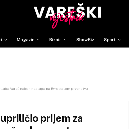
ti
Magazin
Biznis
ShowBiz
Sport
te kluba Vareš nakon nastupa na Evropskom prvenstvu
priličio prijem za