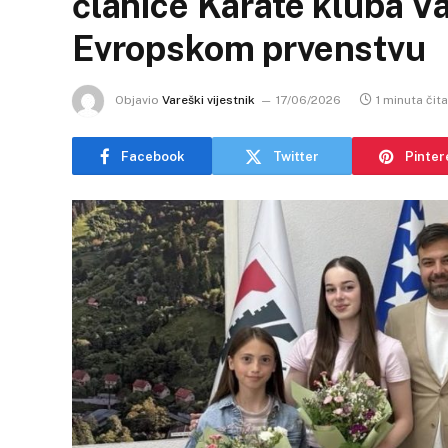
članice Karate kluba V
Evropskom prvenstvu
Objavio
Vareški vijestnik
17/06/2026
1 minuta čit
Facebook
Twitter
Pinter