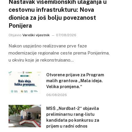
Nastavak višemilionskih ulaganja u
cestovnu infrastrukturu: Nova
dionica za još bolju povezanost
Ponijera
Objavio
Vareški vijestnik
07/08/2026
Nakon uspješno realizovane prve faze
modernizacije regionalne ceste prema Ponijerima,
u okviru koje je rekonstruisano…
Otvorene prijave za Program
malih grantova „Mala ideja.
Velika promjena.“
06/08/2026
MSŠ „Nordbat-2“ objavila
preliminarnu rang-listu
kandidata po konkursu za
prijem u radni odnos