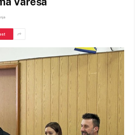
ima Vareša
anja
est