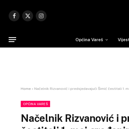
Facebook
X
Instagram
(Twitter)
Općina Vareš
Vijes
Home
»
Načelnik Rizvanović i predsjedavajući Šimić čestitali 1.
OPĆINA VAREŠ
Načelnik Rizvanović i 