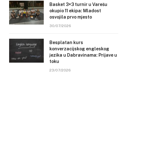
Basket 3×3 turnir u Varešu
okupio 11 ekipa: Mladost
osvojila prvo mjesto
30/07/2026
Besplatan kurs
konverzacijskog engleskog
jezika u Dabravinama: Prijave u
toku
23/07/2026