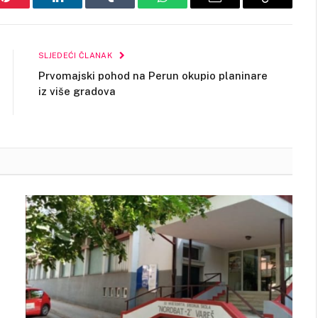
Pinterest
LinkedIn
Tumblr
WhatsApp
Email
Copy
Link
SLJEDEĆI ČLANAK
Prvomajski pohod na Perun okupio planinare
iz više gradova