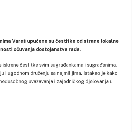
ima Vareš upućene su čestitke od strane lokalne
ažnosti očuvanja dostojanstva rada.
je iskrene čestitke svim sugrađankama i sugrađanima,
ju i ugodnom druženju sa najmilijima. Istakao je kako
, međusobnog uvažavanja i zajedničkog djelovanja u