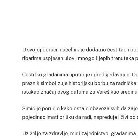
U svojoj poruci, načelnik je dodatno čestitao i po
ribarima uspješan ulov i mnogo lijepih trenutaka p
Čestitku građanima uputio je i predsjedavajući Op
praznik simbolizuje historijsku borbu za radnička
istakao značaj ovog datuma za Vareš kao sredinu bo
Šimić je poručio kako ostaje obaveza svih da zaje
pojedinac imati priliku da radi, napreduje i živi 
Uz želje za zdravlje, mir i zajedništvo, građanim