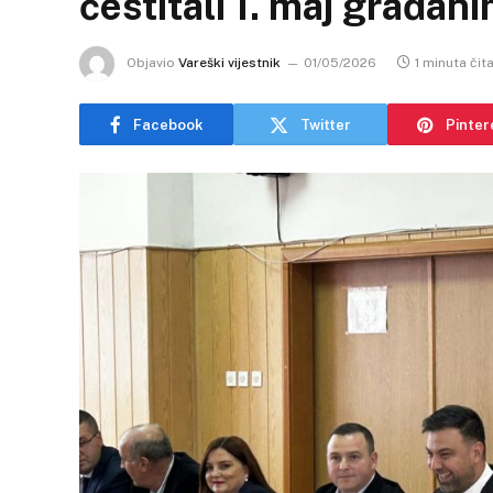
čestitali 1. maj građan
Objavio
Vareški vijestnik
01/05/2026
1 minuta čit
Facebook
Twitter
Pinter