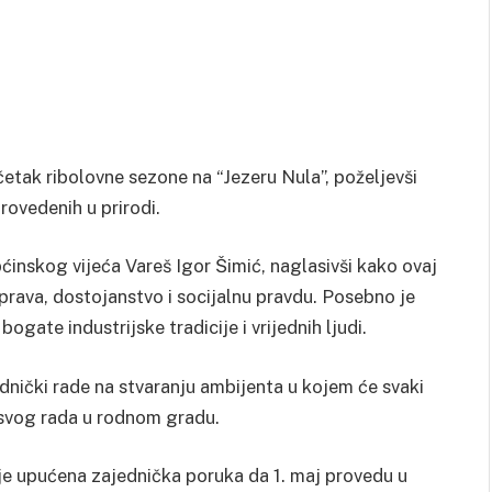
četak ribolovne sezone na “Jezeru Nula”, poželjevši
rovedenih u prirodi.
ćinskog vijeća Vareš Igor Šimić, naglasivši kako ovaj
 prava, dostojanstvo i socijalnu pravdu. Posebno je
gate industrijske tradicije i vrijednih ljudi.
dnički rade na stvaranju ambijenta u kojem će svaki
od svog rada u rodnom gradu.
a je upućena zajednička poruka da 1. maj provedu u