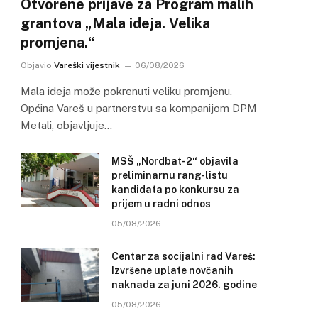
Otvorene prijave za Program malih
grantova „Mala ideja. Velika
promjena.“
Objavio
Vareški vijestnik
06/08/2026
Mala ideja može pokrenuti veliku promjenu.
Općina Vareš u partnerstvu sa kompanijom DPM
Metali, objavljuje…
MSŠ „Nordbat-2“ objavila
preliminarnu rang-listu
kandidata po konkursu za
prijem u radni odnos
05/08/2026
Centar za socijalni rad Vareš:
Izvršene uplate novčanih
naknada za juni 2026. godine
05/08/2026