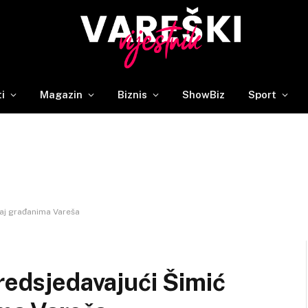
ti
Magazin
Biznis
ShowBiz
Sport
 maj građanima Vareša
predsjedavajući Šimić