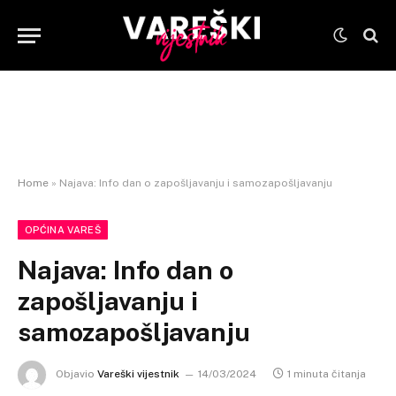
Home
»
Najava: Info dan o zapošljavanju i samozapošljavanju
OPĆINA VAREŠ
Najava: Info dan o
zapošljavanju i
samozapošljavanju
Objavio
Vareški vijestnik
14/03/2024
1 minuta čitanja