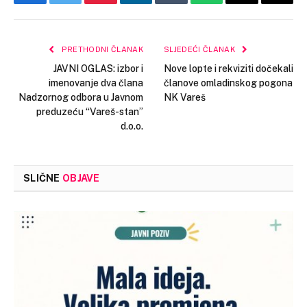
Facebook
Twitter
Pinterest
LinkedIn
Tumblr
WhatsApp
Email
Copy
Link
PRETHODNI ČLANAK
SLJEDEĆI ČLANAK
JAVNI OGLAS: izbor i
Nove lopte i rekviziti dočekali
imenovanje dva člana
članove omladinskog pogona
Nadzornog odbora u Javnom
NK Vareš
preduzeću “Vareš-stan”
d.o.o.
SLIČNE
OBJAVE