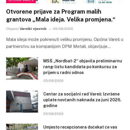
OPĆINA VAREŠ
Otvorene prijave za Program malih
grantova „Mala ideja. Velika promjena.“
Objavio
Vareški vijestnik
06/08/2026
Mala ideja može pokrenuti veliku promjenu. Općina Vareš u
partnerstvu sa kompanijom DPM Metali, objavljuje…
MSŠ „Nordbat-2“ objavila preliminarnu
rang-listu kandidata po konkursu za
prijem u radni odnos
05/08/2026
Centar za socijalni rad Vareš: Izvršene
uplate novčanih naknada za juni 2026.
godine
05/08/2026
Umjesto recepcionera dočekat će vas