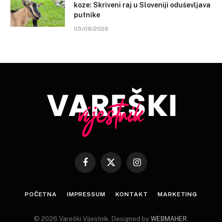
koze: Skriveni raj u Sloveniji oduševljava
putnike
05/08/2026
Facebook
X
Instagram
(Twitter)
POČETNA
IMPRESSUM
KONTAKT
MARKETING
© 2026 Vareški Vijestnik. Designed by
WEBMAHER
.