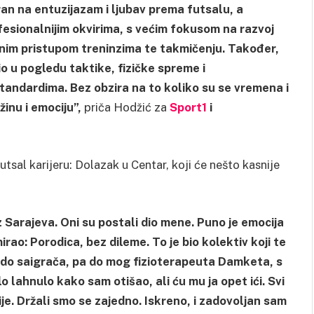
ran na entuzijazam i ljubav prema futsalu, a
fesionalnijim okvirima, s većim fokusom na razvoj
anim pristupom treninzima te takmičenju. Također,
io u pogledu taktike, fizičke spreme i
 standardima. Bez obzira na to koliko su se vremena i
žinu i emociju”,
priča Hodžić za
Sport1
i
futsal karijeru: Dolazak u Centar, koji će nešto kasnije
z Sarajeva. Oni su postali dio mene. Puno je emocija
ao: Porodica, bez dileme. To je bio kolektiv koji te
a do saigrača, pa do mog fizioterapeuta Damketa, s
o lahnulo kako sam otišao, ali ću mu ja opet ići. Svi
nije. Držali smo se zajedno. Iskreno, i zadovoljan sam