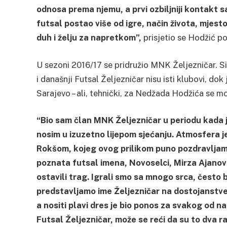
odnosa prema njemu, a prvi ozbiljniji kontakt 
futsal postao više od igre, način života, mjest
duh i želju za napretkom”,
prisjetio se Hodžić po
U sezoni 2016/17 se pridružio MNK Željezničar. Si
i današnji Futsal Željezničar nisu isti klubovi, 
Sarajevo – ali, tehnički, za Nedžada Hodžića se mož
“Bio sam član MNK Željezničar u periodu kada 
nosim u izuzetno lijepom sjećanju. Atmosfera 
Rokšom, kojeg ovog prilikom puno pozdravljam
poznata futsal imena, Novoselci, Mirza Ajanović
ostavili trag. Igrali smo sa mnogo srca, često 
predstavljamo ime Željezničar na dostojanstve
a nositi plavi dres je bio ponos za svakog od n
Futsal Željezničar, može se reći da su to dva r