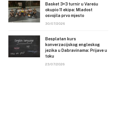
Basket 3×3 turnir u Varešu
okupio 11 ekipa: Mladost
osvojila prvo mjesto
30/07/2026
Besplatan kurs
konverzacijskog engleskog
jezika u Dabravinama: Prijave u
toku
23/07/2026