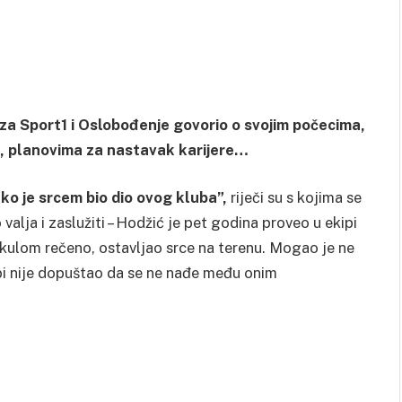
za Sport1 i Oslobođenje govorio o svojim počecima,
i, planovima za nastavak karijere…
 ko je srcem bio dio ovog kluba”,
riječi su s kojima se
lja i zaslužiti – Hodžić je pet godina proveo u ekipi
 floskulom rečeno, ostavljao srce na terenu. Mogao je ne
ebi nije dopuštao da se ne nađe među onim