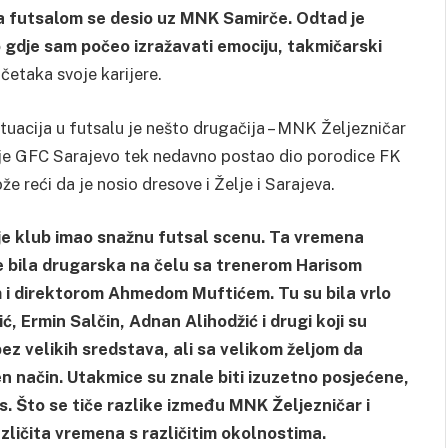
sa futsalom se desio uz MNK Samirče. Odtad je
o gdje sam počeo izražavati emociju, takmičarski
četaka svoje karijere.
tuacija u futsalu je nešto drugačija – MNK Željezničar
dok je GFC Sarajevo tek nedavno postao dio porodice FK
e reći da je nosio dresove i Želje i Sarajeva.
je klub imao snažnu futsal scenu. Ta vremena
je bila drugarska na čelu sa trenerom Harisom
 i direktorom Ahmedom Muftićem. Tu su bila vrlo
, Ermin Salčin, Adnan Alihodžić i drugi koji su
bez velikih sredstava, ali sa velikom željom da
n način. Utakmice su znale biti izuzetno posjećene,
as. Što se tiče razlike između MNK Željezničar i
azličita vremena s različitim okolnostima.