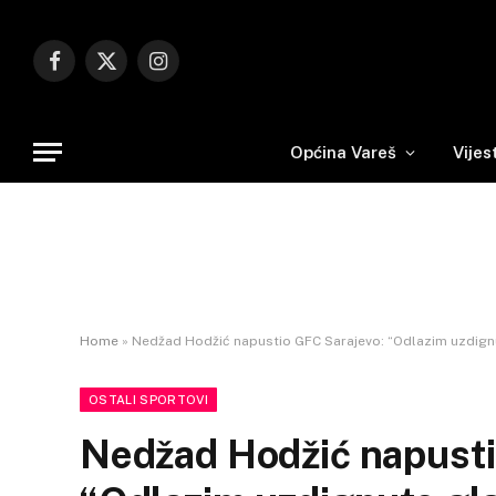
Facebook
X
Instagram
(Twitter)
Općina Vareš
Vijes
Home
»
Nedžad Hodžić napustio GFC Sarajevo: “Odlazim uzdign
OSTALI SPORTOVI
Nedžad Hodžić napusti