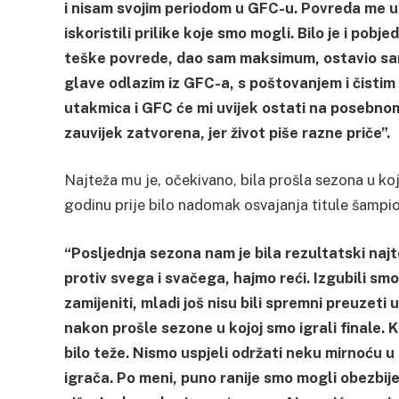
i nisam svojim periodom u GFC-u. Povreda me un
iskoristili prilike koje smo mogli. Bilo je i pob
teške povrede, dao sam maksimum, ostavio sam
glave odlazim iz GFC-a, s poštovanjem i čistim 
utakmica i GFC će mi uvijek ostati na posebno
zauvijek zatvorena, jer život piše razne priče”.
Najteža mu je, očekivano, bila prošla sezona u ko
godinu prije bilo nadomak osvajanja titule šampi
“Posljednja sezona nam je bila rezultatski naj
protiv svega i svačega, hajmo reći. Izgubili sm
zamijeniti, mladi još nisu bili spremni preuzeti 
nakon prošle sezone u kojoj smo igrali finale. K
bilo teže. Nismo uspjeli održati neku mirnoću u 
igrača. Po meni, puno ranije smo mogli obezbij