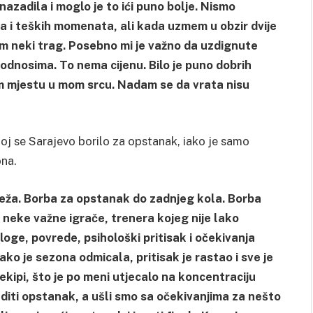
azadila i moglo je to ići puno bolje. Nismo
jeda i teških momenata, ali kada uzmem u obzir dvije
 neki trag. Posebno mi je važno da uzdignute
odnosima. To nema cijenu. Bilo je puno dobrih
m mjestu u mom srcu. Nadam se da vrata nisu
joj se Sarajevo borilo za opstanak, iako je samo
ona.
teža. Borba za opstanak do zadnjeg kola. Borba
o neke važne igrače, trenera kojeg nije lako
uloge, povrede, psihološki pritisak i očekivanja
ako je sezona odmicala, pritisak je rastao i sve je
ekipi, što je po meni utjecalo na koncentraciju
editi opstanak, a ušli smo sa očekivanjima za nešto