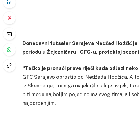
Donedavni futsaler Sarajeva Nedžad Hodžić je 
periodu u Žejezničaru i GFC-u, protekloj sezon
“Teško je pronaći prave riječi kada odlazi neko
GFC Sarajevo oprostio od Nedžada Hodžića. A to va
iz Skenderije; I nije ga uvijek išlo, ali je uvijek,
biti među najboljim pojedincima svog tima, ali s
najborbenijim.