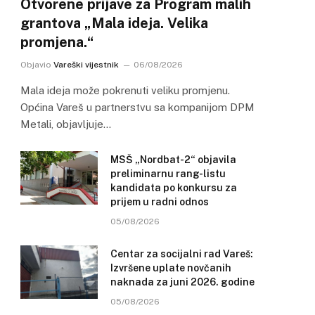
Otvorene prijave za Program malih
grantova „Mala ideja. Velika
promjena.“
Objavio
Vareški vijestnik
06/08/2026
Mala ideja može pokrenuti veliku promjenu.
Općina Vareš u partnerstvu sa kompanijom DPM
Metali, objavljuje…
MSŠ „Nordbat-2“ objavila
preliminarnu rang-listu
kandidata po konkursu za
prijem u radni odnos
05/08/2026
Centar za socijalni rad Vareš:
Izvršene uplate novčanih
naknada za juni 2026. godine
05/08/2026