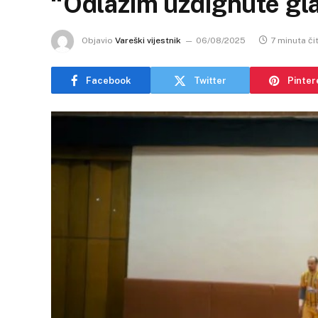
“Odlazim uzdignute gl
Objavio
Vareški vijestnik
06/08/2025
7 minuta či
Facebook
Twitter
Pinter