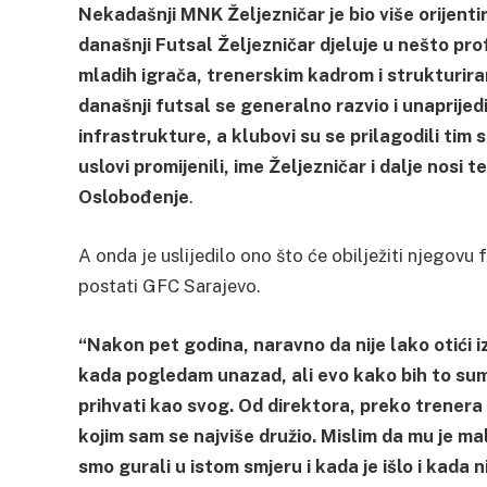
Nekadašnji MNK Željezničar je bio više orijenti
današnji Futsal Željezničar djeluje u nešto pro
mladih igrača, trenerskim kadrom i strukturir
današnji futsal se generalno razvio i unaprijed
infrastrukture, a klubovi su se prilagodili tim
uslovi promijenili, ime Željezničar i dalje nosi te
Oslobođenje
.
A onda je uslijedilo ono što će obilježiti njegovu 
postati GFC Sarajevo.
“Nakon pet godina, naravno da nije lako otići i
kada pogledam unazad, ali evo kako bih to sumir
prihvati kao svog. Od direktora, preko trener
kojim sam se najviše družio. Mislim da mu je mal
smo gurali u istom smjeru i kada je išlo i kada 