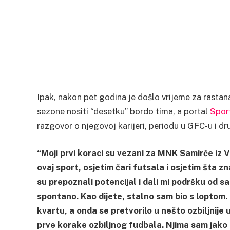
Ipak, nakon pet godina je došlo vrijeme za rasta
sezone nositi “desetku” bordo tima, a portal
Spor
razgovor o njegovoj karijeri, periodu u GFC-u i d
“Moji prvi koraci su vezani za MNK Samirče iz V
ovaj sport, osjetim čari futsala i osjetim šta zn
su prepoznali potencijal i dali mi podršku od 
spontano. Kao dijete, stalno sam bio s loptom. 
kvartu, a onda se pretvorilo u nešto ozbiljnije
prve korake ozbiljnog fudbala. Njima sam jako z