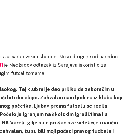
nak sa sarajevskim klubom. Neko drugi će od naredne
t1
je Nedžadov odlazak iz Sarajeva iskoristio za
rugim futsal temama.
isokog. Taj klub mi je dao priliku da zakoračim u
ači biti dio ekipe. Zahvalan sam ljudima iz kluba koji
samog početka. Ljubav prema futsalu se rodila
Počelo je igranjem na školskim igralištima i u
 u NK Vareš, gdje sam prošao sve selekcije i naučio
ahvalan, tu su bili moji počeci pravog fudbala i