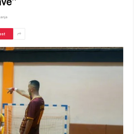
ave”
tanja
est