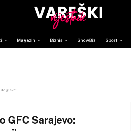
ti
Magazin
Biznis
ShowBiz
Sport
ute glave”
o GFC Sarajevo: