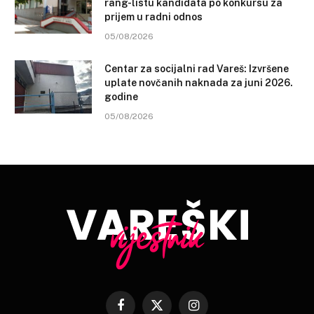
rang-listu kandidata po konkursu za
prijem u radni odnos
05/08/2026
Centar za socijalni rad Vareš: Izvršene
uplate novčanih naknada za juni 2026.
godine
05/08/2026
Facebook
X
Instagram