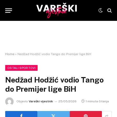
Home
»
Nedžad Hodžić vodio Tango do Premijer lige BiH
OSTALI SPORTOVI
Nedžad Hodžić vodio Tango
do Premijer lige BiH
Objavio
Vareški vijestnik
25/05/2026
1 minuta čitanja