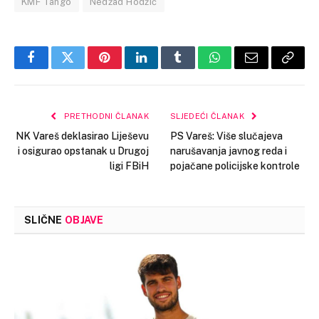
KMF Tango
Nedžad Hodžić
Facebook
Twitter
Pinterest
LinkedIn
Tumblr
WhatsApp
Email
Copy
Link
PRETHODNI ČLANAK
SLJEDEĆI ČLANAK
NK Vareš deklasirao Liješevu
PS Vareš: Više slučajeva
i osigurao opstanak u Drugoj
narušavanja javnog reda i
ligi FBiH
pojačane policijske kontrole
SLIČNE
OBJAVE