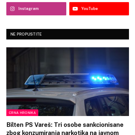
Instagram
YouTube
NE PROPUSTITE
CRNA HRONIKA
Bilten PS Vareš: Tri osobe sankcionisane
zbog konzumiranja narkotika na javnom