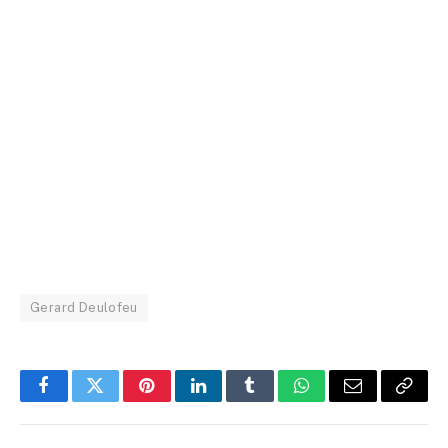
Gerard Deulofeu
Facebook
Twitter
Pinterest
LinkedIn
Tumblr
WhatsApp
Email
Copy
Link