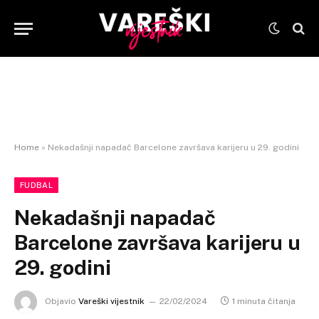
Home
»
Nekadašnji napadač Barcelone završava karijeru u 29. godini
FUDBAL
Nekadašnji napadač
Barcelone završava karijeru u
29. godini
Objavio
Vareški vijestnik
22/02/2024
1 minuta čitanja