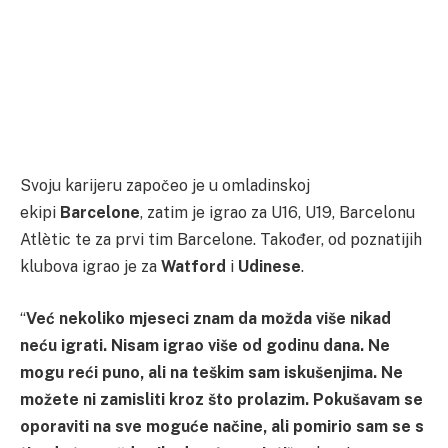
Svoju karijeru započeo je u omladinskoj
ekipi
Barcelone
, zatim je igrao za U16, U19, Barcelonu
Atlètic te za prvi tim Barcelone. Također, od poznatijih
klubova igrao je za
Watford
i
Udinese
.
“
Već nekoliko mjeseci znam da možda više nikad
neću igrati. Nisam igrao više od godinu dana. Ne
mogu reći puno, ali na teškim sam iskušenjima. Ne
možete ni zamisliti kroz što prolazim. Pokušavam se
oporaviti na sve moguće načine, ali pomirio sam se s