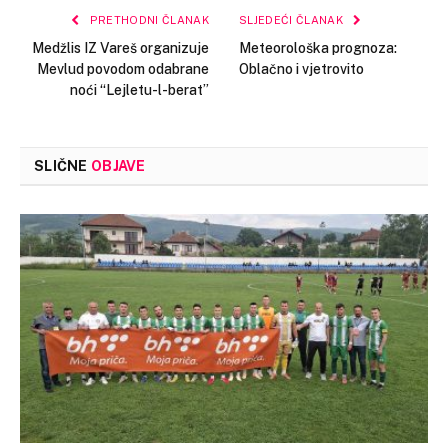
PRETHODNI ČLANAK
SLJEDEĆI ČLANAK
Medžlis IZ Vareš organizuje
Meteorološka prognoza:
Mevlud povodom odabrane
Oblačno i vjetrovito
noći “Lejletu-l-berat”
SLIČNE
OBJAVE