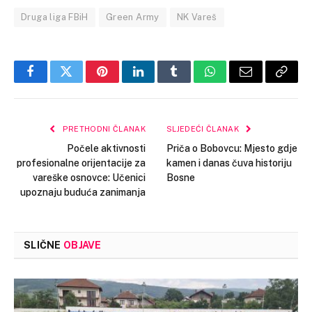
Druga liga FBiH
Green Army
NK Vareš
Facebook
Twitter
Pinterest
LinkedIn
Tumblr
WhatsApp
Email
Copy
Link
PRETHODNI ČLANAK
SLJEDEĆI ČLANAK
Počele aktivnosti
Priča o Bobovcu: Mjesto gdje
profesionalne orijentacije za
kamen i danas čuva historiju
vareške osnovce: Učenici
Bosne
upoznaju buduća zanimanja
SLIČNE
OBJAVE