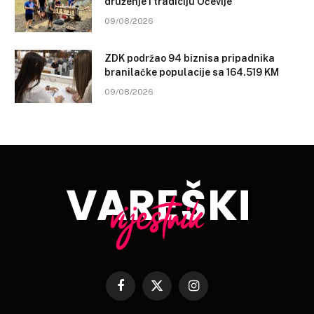
druženje i tradiciju Oćevije
09/08/2026
ZDK podržao 94 biznisa pripadnika
branilačke populacije sa 164.519 KM
09/08/2026
Facebook
X
Instagram
(Twitter)