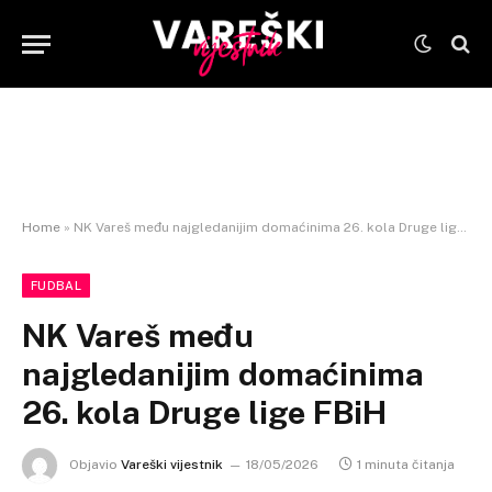
Home
»
NK Vareš među najgledanijim domaćinima 26. kola Druge lige FBiH
FUDBAL
NK Vareš među
najgledanijim domaćinima
26. kola Druge lige FBiH
Objavio
Vareški vijestnik
18/05/2026
1 minuta čitanja