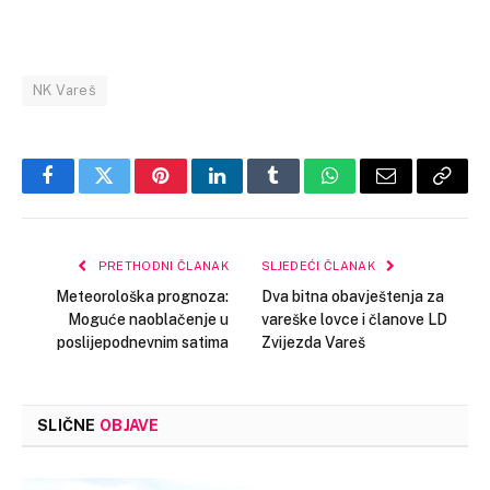
NK Vareš
Facebook
Twitter
Pinterest
LinkedIn
Tumblr
WhatsApp
Email
Copy
Link
PRETHODNI ČLANAK
SLJEDEĆI ČLANAK
Meteorološka prognoza:
Dva bitna obavještenja za
Moguće naoblačenje u
vareške lovce i članove LD
poslijepodnevnim satima
Zvijezda Vareš
SLIČNE
OBJAVE