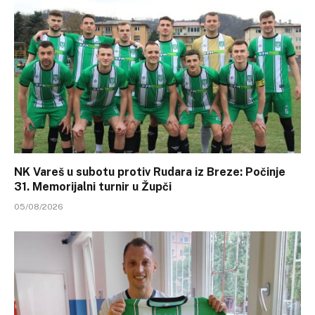
NK Vareš u subotu protiv Rudara iz Breze: Počinje
31. Memorijalni turnir u Župči
05/08/2026