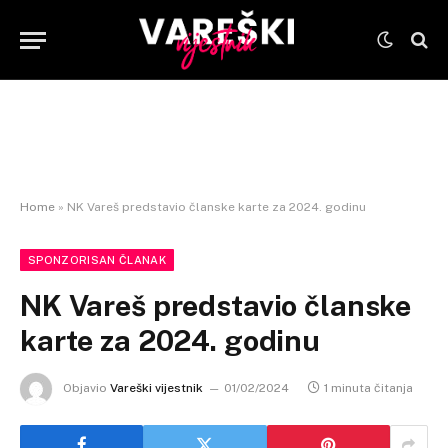
Home
»
NK Vareš predstavio članske karte za 2024. godinu
SPONZORISAN ČLANAK
NK Vareš predstavio članske
karte za 2024. godinu
Objavio
Vareški vijestnik
01/02/2024
1 minuta čitanja