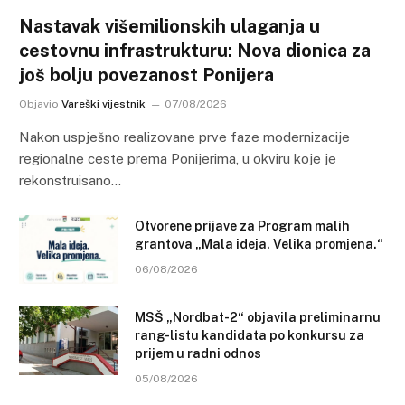
Nastavak višemilionskih ulaganja u
cestovnu infrastrukturu: Nova dionica za
još bolju povezanost Ponijera
Objavio
Vareški vijestnik
07/08/2026
Nakon uspješno realizovane prve faze modernizacije
regionalne ceste prema Ponijerima, u okviru koje je
rekonstruisano…
Otvorene prijave za Program malih
grantova „Mala ideja. Velika promjena.“
06/08/2026
MSŠ „Nordbat-2“ objavila preliminarnu
rang-listu kandidata po konkursu za
prijem u radni odnos
05/08/2026