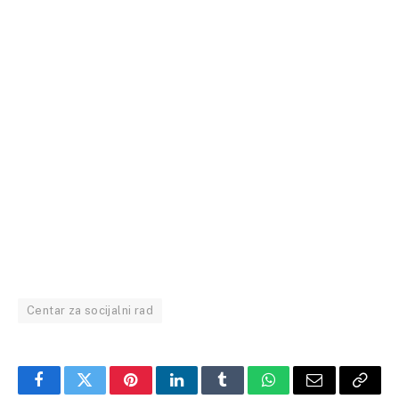
Centar za socijalni rad
Facebook
Twitter
Pinterest
LinkedIn
Tumblr
WhatsApp
Email
Copy