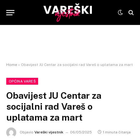
Home
»
Obavijest JU Centar za socijalni rad Vareš o uplatama za mart
OPĆINA VAREŠ
Obavijest JU Centar za
socijalni rad Vareš o
uplatama za mart
Objavio
Vareški vijestnik
06/05/2025
1 minuta čitanja