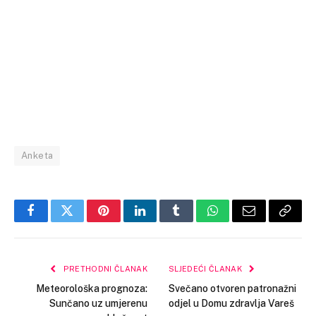
Anketa
Facebook
Twitter
Pinterest
LinkedIn
Tumblr
WhatsApp
Email
Copy
Link
PRETHODNI ČLANAK
SLJEDEĆI ČLANAK
Meteorološka prognoza:
Svečano otvoren patronažni
Sunčano uz umjerenu
odjel u Domu zdravlja Vareš