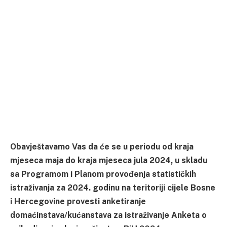
Obavještavamo Vas da će se u periodu od kraja
mjeseca maja do kraja mjeseca jula 2024, u skladu
sa Programom i Planom provođenja statističkih
istraživanja za 2024. godinu na teritoriji cijele Bosne
i Hercegovine provesti anketiranje
domaćinstava/kućanstava za istraživanje Anketa o