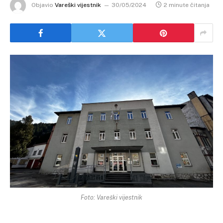
Objavio
Vareški vijestnik
30/05/2024
2 minute čitanja
Foto: Vareški vijestnik