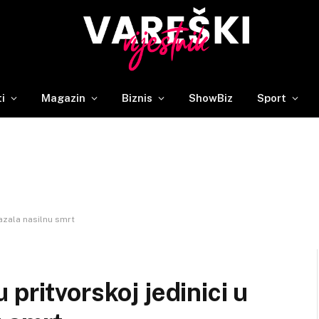
ti
Magazin
Biznis
ShowBiz
Sport
azala nasilnu smrt
pritvorskoj jedinici u