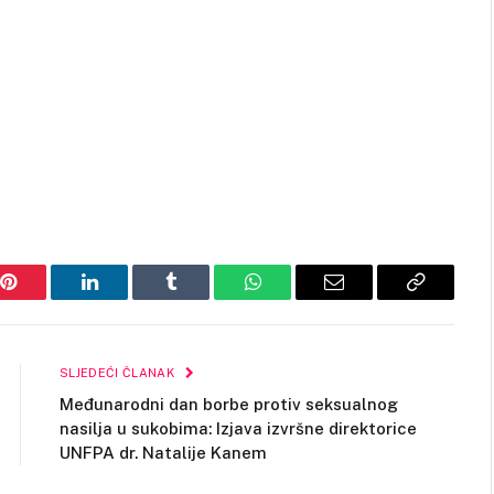
Pinterest
LinkedIn
Tumblr
WhatsApp
Email
Copy
Link
SLJEDEĆI ČLANAK
Međunarodni dan borbe protiv seksualnog
nasilja u sukobima: Izjava izvršne direktorice
UNFPA dr. Natalije Kanem