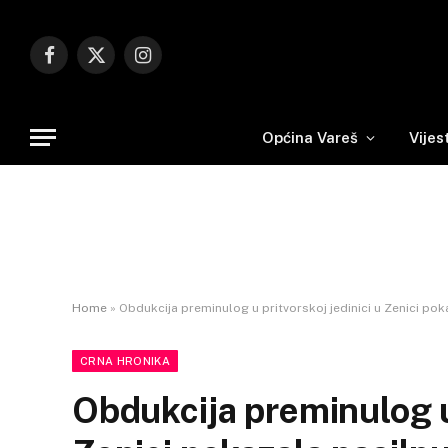
Facebook
X
Instagram
(Twitter)
Općina Vareš
Vijes
Home
»
Obdukcija preminulog u pritvorskoj jedinici u Zenici pok
CRNA HRONIKA
Obdukcija preminulog u 