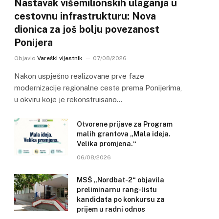
Nastavak višemilionskih ulaganja u
cestovnu infrastrukturu: Nova
dionica za još bolju povezanost
Ponijera
Objavio
Vareški vijestnik
07/08/2026
Nakon uspješno realizovane prve faze
modernizacije regionalne ceste prema Ponijerima,
u okviru koje je rekonstruisano…
Otvorene prijave za Program
malih grantova „Mala ideja.
Velika promjena.“
06/08/2026
MSŠ „Nordbat-2“ objavila
preliminarnu rang-listu
kandidata po konkursu za
prijem u radni odnos