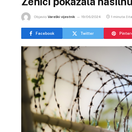
Zenici pokazala nasiln
Objavio
Vareški vijestnik
19/06/2024
1 minuta čit
Facebook
Twitter
Pinter