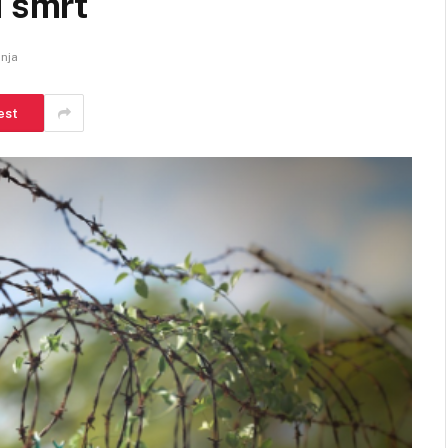
u smrt
anja
est