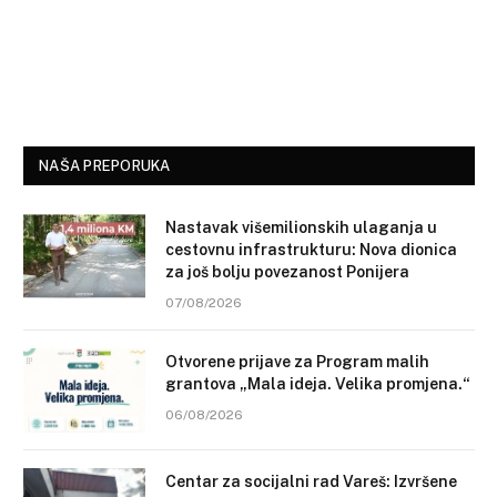
NAŠA PREPORUKA
Nastavak višemilionskih ulaganja u
cestovnu infrastrukturu: Nova dionica
za još bolju povezanost Ponijera
07/08/2026
Otvorene prijave za Program malih
grantova „Mala ideja. Velika promjena.“
06/08/2026
Centar za socijalni rad Vareš: Izvršene