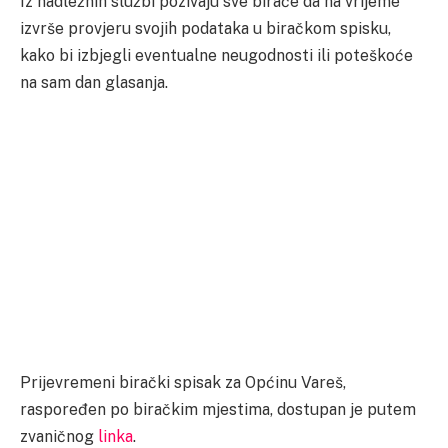
Iz nadležnih službi pozivaju sve birače da na vrijeme
izvrše provjeru svojih podataka u biračkom spisku,
kako bi izbjegli eventualne neugodnosti ili poteškoće
na sam dan glasanja.
Prijevremeni birački spisak za Općinu Vareš,
raspoređen po biračkim mjestima, dostupan je putem
zvaničnog
linka
.