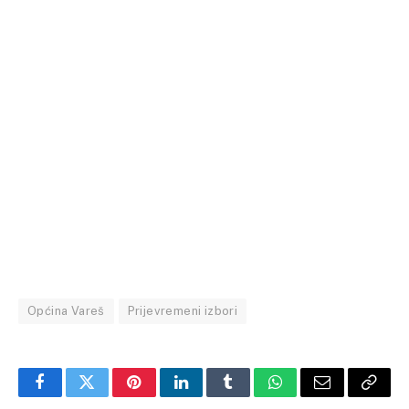
Općina Vareš
Prijevremeni izbori
Facebook
Twitter
Pinterest
LinkedIn
Tumblr
WhatsApp
Email
Copy