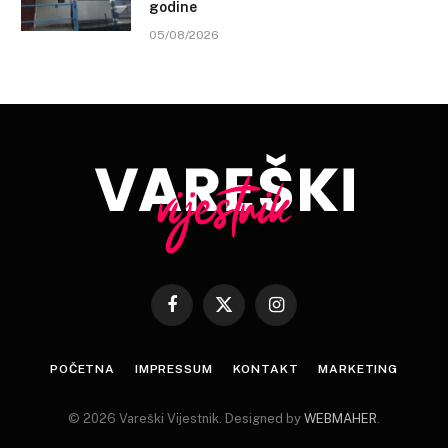
godine
05/08/2026
Facebook
X
Instagram
(Twitter)
POČETNA
IMPRESSUM
KONTAKT
MARKETING
© 2026 Vareški Vijestnik. Designed by
WEBMAHER
.