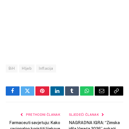
BiH
Hljeb
Inflacija
Facebook
Twitter
Pinterest
LinkedIn
Tumblr
WhatsApp
Email
Copy
Link
PRETHODNI ČLANAK
SLJEDEĆI ČLANAK
Farmaceuti savjetuju: Kako
NAGRADNA IGRA: “Zimska
racionalno koristiti lijekove
idila Vareša 2026”, pokaži