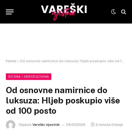
Home
»
Od osnovne namirnice do luksuza: Hljeb poskupio više od 100 posto
BOSNA I HERCEGOVINA
Od osnovne namirnice do
luksuza: Hljeb poskupio više
od 100 posto
Objavio
Vareški vijestnik
09/01/2026
2 minute čitanja