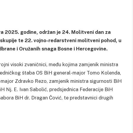
a 2025. godine, održan je 24. Molitveni dan za
kupije te 22. vojno-redarstveni molitveni pohod, u
odbrane i Oružanih snaga Bosne i Hercegovine.
jni visoki zvaničnici, među kojima zamjenik ministra
ajedničkog štaba OS BiH general-major Tomo Kolenda,
ajor Zdravko Rezo, zamjenik ministra sigurnosti BiH
H Nj. E. Ivan Sabolić, predsjednica Federacije BiH
abora BiH dr. Dragan Čović, te predstavnici drugih