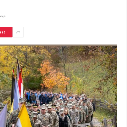
anja
est