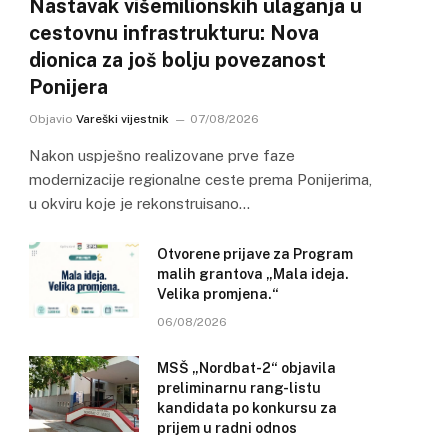
Nastavak višemilionskih ulaganja u
cestovnu infrastrukturu: Nova
dionica za još bolju povezanost
Ponijera
Objavio
Vareški vijestnik
07/08/2026
Nakon uspješno realizovane prve faze
modernizacije regionalne ceste prema Ponijerima,
u okviru koje je rekonstruisano…
Otvorene prijave za Program
malih grantova „Mala ideja.
Velika promjena.“
06/08/2026
MSŠ „Nordbat-2“ objavila
preliminarnu rang-listu
kandidata po konkursu za
prijem u radni odnos