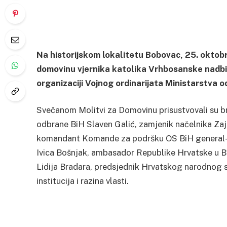
Na historijskom lokalitetu Bobovac, 25. oktobr
domovinu vjernika katolika Vrhbosanske nadbis
organizaciji Vojnog ordinarijata Ministarstva 
Svečanom Molitvi za Domovinu prisustvovali su bro
odbrane BiH Slaven Galić, zamjenik načelnika Z
komandant Komande za podršku OS BiH general-m
Ivica Bošnjak, ambasador Republike Hrvatske u Bi
Lidija Bradara, predsjednik Hrvatskog narodnog s
institucija i razina vlasti.