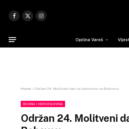
Facebook
X
Instagram
(Twitter)
Općina Vareš
Vijes
Home
»
Održan 24. Molitveni dan za domovinu na Bobovcu
BOSNA I HERCEGOVINA
Održan 24. Molitveni d