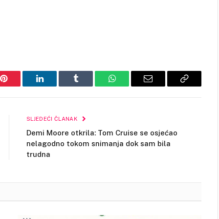
Pinterest
LinkedIn
Tumblr
WhatsApp
Email
Copy
Link
SLJEDEĆI ČLANAK
Demi Moore otkrila: Tom Cruise se osjećao
nelagodno tokom snimanja dok sam bila
trudna