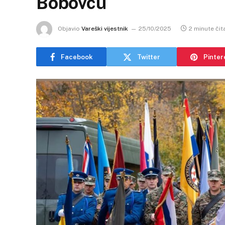
Bobovcu
Objavio
Vareški vijestnik
25/10/2025
2 minute čit
Facebook
Twitter
Pinter