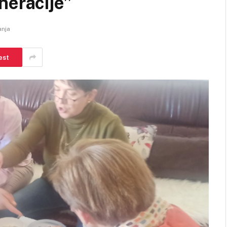
neracije”
anja
est