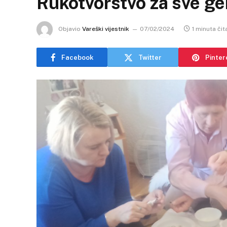
Rukotvorstvo za sve ge
Objavio
Vareški vijestnik
07/02/2024
1 minuta čit
Facebook
Twitter
Pinter