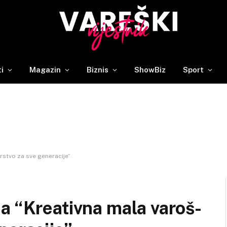
ti
Magazin
Biznis
ShowBiz
Sport
stvo za sve generacije”
a “Kreativna mala varoš-