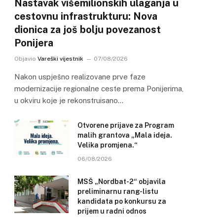
Nastavak višemilionskih ulaganja u
cestovnu infrastrukturu: Nova
dionica za još bolju povezanost
Ponijera
Objavio
Vareški vijestnik
07/08/2026
Nakon uspješno realizovane prve faze
modernizacije regionalne ceste prema Ponijerima,
u okviru koje je rekonstruisano…
Otvorene prijave za Program
malih grantova „Mala ideja.
Velika promjena.“
06/08/2026
MSŠ „Nordbat-2“ objavila
preliminarnu rang-listu
kandidata po konkursu za
prijem u radni odnos