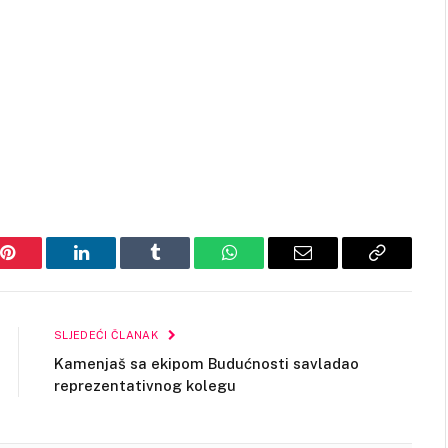
Pinterest
LinkedIn
Tumblr
WhatsApp
Email
Copy
Link
SLJEDEĆI ČLANAK
Kamenjaš sa ekipom Budućnosti savladao
reprezentativnog kolegu