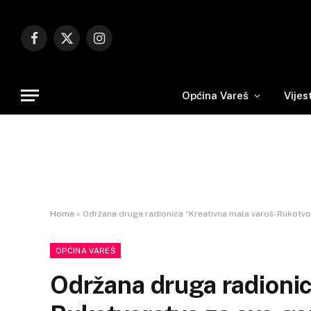
Facebook
X
Instagram
(Twitter)
Općina Vareš
Vijes
Home
»
Održana druga radionica “Kreativna mala varoš-Rukotvor
OPĆINA VAREŠ
Održana druga radionic