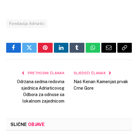
Fondacija Adriatic
Facebook
Twitter
Pinterest
LinkedIn
Tumblr
WhatsApp
Email
Copy
Link
PRETHODNI ČLANAK
SLJEDEĆI ČLANAK
Održana sedma redovna
Naš Kenan Kamenjaš prvak
sjednica Adriaticovog
Crne Gore
Odbora za odnose sa
lokalnom zajednicom
SLIČNE
OBJAVE