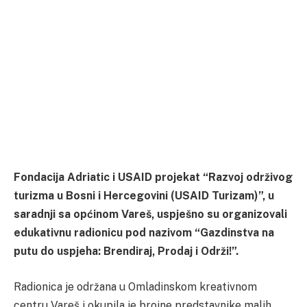
Fondacija Adriatic i USAID projekat “Razvoj održivog
turizma u Bosni i Hercegovini (USAID Turizam)”, u
saradnji sa općinom Vareš, uspješno su organizovali
edukativnu radionicu pod nazivom “Gazdinstva na
putu do uspjeha: Brendiraj, Prodaj i Održi!”.
Radionica je održana u Omladinskom kreativnom
centru Vareš i okupila je brojne predstavnike malih