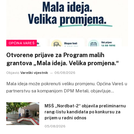
OPĆINA VAREŠ
Otvorene prijave za Program malih
grantova „Mala ideja. Velika promjena.“
Objavio
Vareški vijestnik
06/08/2026
Mala ideja može pokrenuti veliku promjenu. Općina Vareš u
partnerstvu sa kompanijom DPM Metali, objavljuje…
MSŠ „Nordbat-2“ objavila preliminarnu
rang-listu kandidata po konkursu za
prijem u radni odnos
05/08/2026