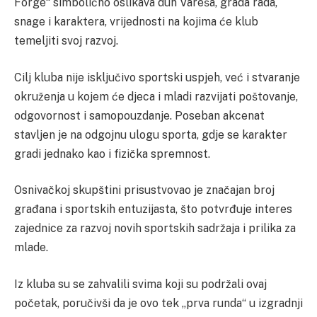
Forge“ simbolično oslikava duh Vareša, grada rada,
snage i karaktera, vrijednosti na kojima će klub
temeljiti svoj razvoj.
Cilj kluba nije isključivo sportski uspjeh, već i stvaranje
okruženja u kojem će djeca i mladi razvijati poštovanje,
odgovornost i samopouzdanje. Poseban akcenat
stavljen je na odgojnu ulogu sporta, gdje se karakter
gradi jednako kao i fizička spremnost.
Osnivačkoj skupštini prisustvovao je značajan broj
građana i sportskih entuzijasta, što potvrđuje interes
zajednice za razvoj novih sportskih sadržaja i prilika za
mlade.
Iz kluba su se zahvalili svima koji su podržali ovaj
početak, poručivši da je ovo tek „prva runda“ u izgradnji