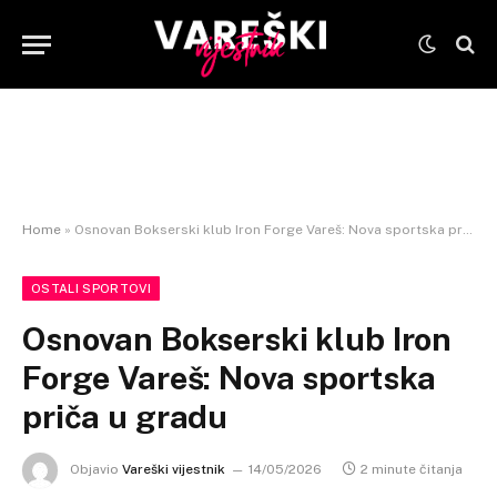
Home
»
Osnovan Bokserski klub Iron Forge Vareš: Nova sportska priča u gradu
OSTALI SPORTOVI
Osnovan Bokserski klub Iron
Forge Vareš: Nova sportska
priča u gradu
Objavio
Vareški vijestnik
14/05/2026
2 minute čitanja