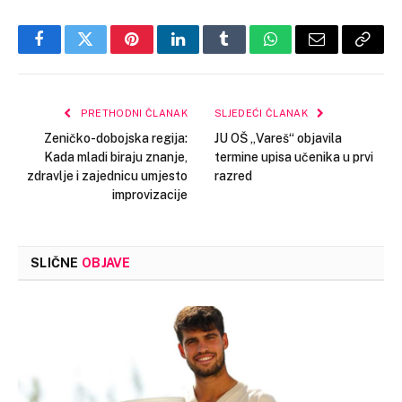
Facebook
Twitter
Pinterest
LinkedIn
Tumblr
WhatsApp
Email
Copy
Link
PRETHODNI ČLANAK
SLJEDEĆI ČLANAK
Zeničko-dobojska regija:
JU OŠ „Vareš“ objavila
Kada mladi biraju znanje,
termine upisa učenika u prvi
zdravlje i zajednicu umjesto
razred
improvizacije
SLIČNE
OBJAVE