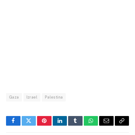
Gaza
Izrael
Palestina
Facebook
Twitter
Pinterest
LinkedIn
Tumblr
WhatsApp
Email
Copy
Link