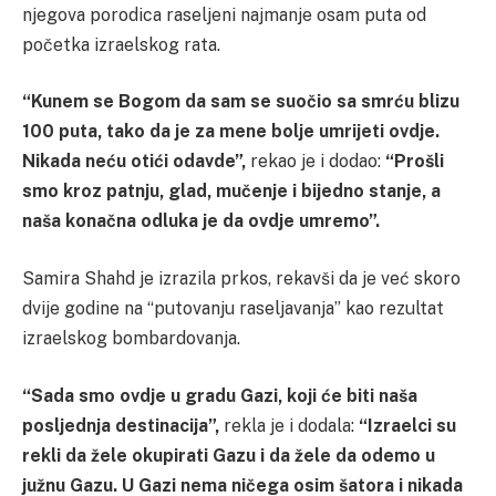
njegova porodica raseljeni najmanje osam puta od
početka izraelskog rata.
“Kunem se Bogom da sam se suočio sa smrću blizu
100 puta, tako da je za mene bolje umrijeti ovdje.
Nikada neću otići odavde”,
rekao je i dodao:
“Prošli
smo kroz patnju, glad, mučenje i bijedno stanje, a
naša konačna odluka je da ovdje umremo”.
Samira Shahd je izrazila prkos, rekavši da je već skoro
dvije godine na “putovanju raseljavanja” kao rezultat
izraelskog bombardovanja.
“Sada smo ovdje u gradu Gazi, koji će biti naša
posljednja destinacija”,
rekla je i dodala:
“Izraelci su
rekli da žele okupirati Gazu i da žele da odemo u
južnu Gazu. U Gazi nema ničega osim šatora i nikada