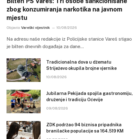
Bilten PS Vareš: Tri osobe sankcionisane
zbog konzumiranja narkotika na javnom
mjestu
Objavio
Vareški vijestnik
10/08/2026
Na adresu naše redakcije iz Policijske stanice Vareš stigao
je bilten dnevnih događaja za dane…
Tradicionalna dova u džematu
Striježevo okupila brojne vjernike
10/08/2026
Jubilarna Pekijada spojila gastronomiju,
druženje i tradiciju Oćevije
09/08/2026
ZDK podržao 94 biznisa pripadnika
branilačke populacije sa 164.519 KM