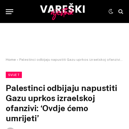
Home
»
Palestinci odbijaju napustiti Gazu uprkos izraelskoj ofanzivi: ‘Ovdje ćemo umrijeti’
SVIJET
Palestinci odbijaju napustiti
Gazu uprkos izraelskoj
ofanzivi: ‘Ovdje ćemo
umrijeti’