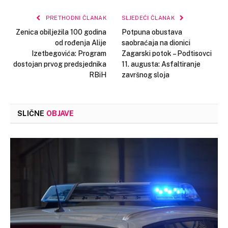
PRETHODNI ČLANAK
SLJEDEĆI ČLANAK
Zenica obilježila 100 godina
Potpuna obustava
od rođenja Alije
saobraćaja na dionici
Izetbegovića: Program
Zagarski potok – Podtisovci
dostojan prvog predsjednika
11. augusta: Asfaltiranje
RBiH
završnog sloja
SLIČNE
OBJAVE