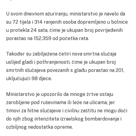
U svom dnevnom ažuriranju, ministarstvo je navelo da
su 72 tijela i 314 ranjenih osoba dopremljeno u bolnice
u protekla 24 sata, čime je ukupan broj povrijeđenih
porastao na 152.359 od početka rata.
Također su zabilježena četiri nova smrtna slučaja
uslijed gladi i pothranjenosti, čime je ukupan broj
smrtnih slučajeva povezanih s glađu porastao na 201,
uključujući 98 djece.
Ministarstvo je upozorilo da mnoge žrtve ostaju
zarobljene pod ruševinama ili leže na ulicama, jer
timovi za hitne slučajeve i civilnu zaštitu ne mogu doći
do njih zbog intenziteta izraelskog bombardovanja i
ozbiljnog nedostatka opreme.