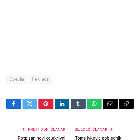
Oćevija
Pekijada
Facebook
Twitter
Pinterest
LinkedIn
Tumblr
WhatsApp
Email
Copy
Link
PRETHODNI ČLANAK
SLJEDEĆI ČLANAK
Potpisan novi kolektivni
Tome Ivković pobjednik