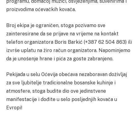
programu, domaćoj muzici, osvježenjima, suvenirima i
proizvodima oćevačkih kovača.
Broj ekipa je ograničen, stoga pozivamo sve
zainteresirane da se prijave na vrijeme na kontakt
telefon organizatora Boris Barkić (+387 62 504 863) ili
izvrše uplatu na žiro račun organizatora. Napominjemo
da je unošenje hrane i pića za goste zabranjeno.
Pekijada u selu Oćevija obećava nezaboravan doživljaj
za sve ljubitelje tradicionalne bosanske kuhinje i
atmosfere, stoga budite dio ove jedinstvene
manifestacije i dođite u selo posljednjih kovača u
Evropi!