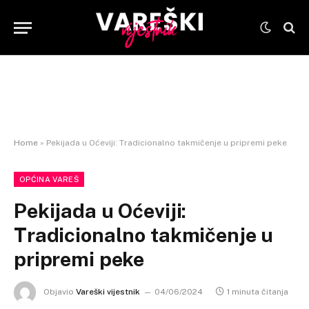
Home
»
Pekijada u Oćeviji: Tradicionalno takmičenje u pripremi peke
OPĆINA VAREŠ
Pekijada u Oćeviji:
Tradicionalno takmičenje u
pripremi peke
Objavio
Vareški vijestnik
04/06/2024
1 minuta čitanja