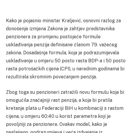
Kako je pojasnio ministar Kraljević, osnovni razlog za
donošenje izmjena Zakona je zahtjev predstavnika
penzionera za promjenu postojeće formule
usklađivanja penzija definisane članom 79. važećeg
zakona. Dosadašnja formula, koja je podrazumijevala
usklađivanje u omjeru 50 posto rasta BDP-a i 50 posto
rasta potrošačkih cijena (CPI), u narednim godinama bi
rezultirala skromnim povećanjem penzija.
Zbog toga su penzioneri zatražili novu formulu koja bi
omogućila značajniji rast penzija, a koja bi pratila
kretanje plata u Federaciji BiH u kombinaciji s rastom
cijena, u omjeru 60:40 u korist parametra koji je
povoljniji za penzionere. Ovakav model, kako je
naglašeno, podrazumijeva i veća izdvajanja iz