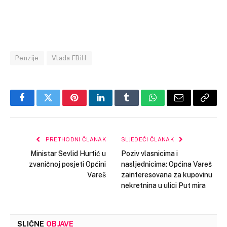
Penzije
Vlada FBiH
Facebook
Twitter
Pinterest
LinkedIn
Tumblr
WhatsApp
Email
Copy
Link
PRETHODNI ČLANAK
SLJEDEĆI ČLANAK
Ministar Sevlid Hurtić u
Poziv vlasnicima i
zvaničnoj posjeti Općini
nasljednicima: Općina Vareš
Vareš
zainteresovana za kupovinu
nekretnina u ulici Put mira
SLIČNE
OBJAVE