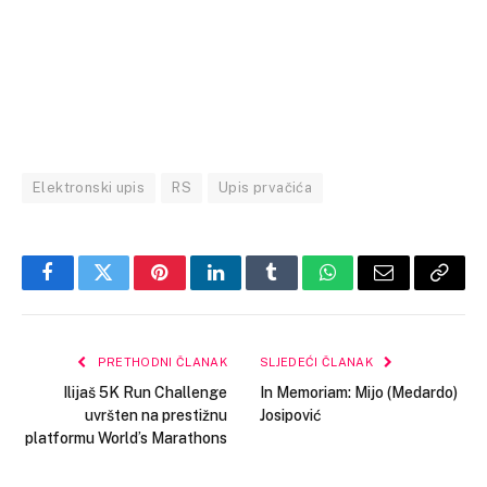
Elektronski upis
RS
Upis prvačića
Facebook
Twitter
Pinterest
LinkedIn
Tumblr
WhatsApp
Email
Copy
Link
PRETHODNI ČLANAK
SLJEDEĆI ČLANAK
Ilijaš 5K Run Challenge
In Memoriam: Mijo (Medardo)
uvršten na prestižnu
Josipović
platformu World’s Marathons