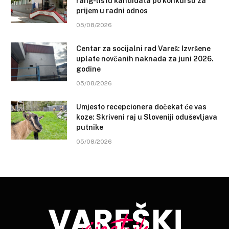
rang-listu kandidata po konkursu za
prijem u radni odnos
05/08/2026
Centar za socijalni rad Vareš: Izvršene
uplate novčanih naknada za juni 2026.
godine
05/08/2026
Umjesto recepcionera dočekat će vas
koze: Skriveni raj u Sloveniji oduševljava
putnike
05/08/2026