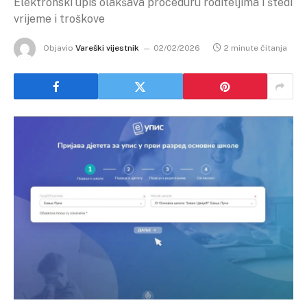
Elektronski upis olakšava proceduru roditeljima i štedi
vrijeme i troškove
Objavio
Vareški vijestnik
02/02/2026
2 minute čitanja