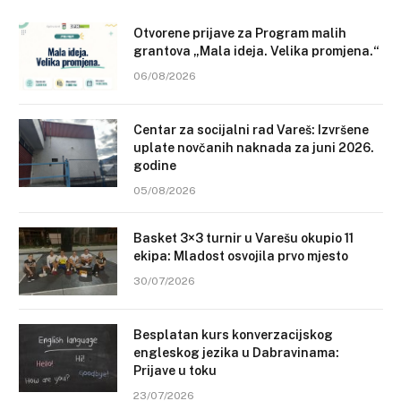
Otvorene prijave za Program malih
grantova „Mala ideja. Velika promjena.“
06/08/2026
Centar za socijalni rad Vareš: Izvršene
uplate novčanih naknada za juni 2026.
godine
05/08/2026
Basket 3×3 turnir u Varešu okupio 11
ekipa: Mladost osvojila prvo mjesto
30/07/2026
Besplatan kurs konverzacijskog
engleskog jezika u Dabravinama:
Prijave u toku
23/07/2026