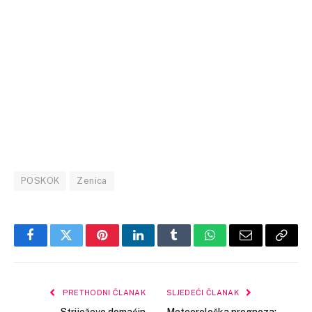
POSKOK
Zenica
Facebook
Twitter
Pinterest
LinkedIn
Tumblr
WhatsApp
Email
Copy
Link
PRETHODNI ČLANAK
SLJEDEĆI ČLANAK
Striježevo domaćin
Meteorološka prognoza: