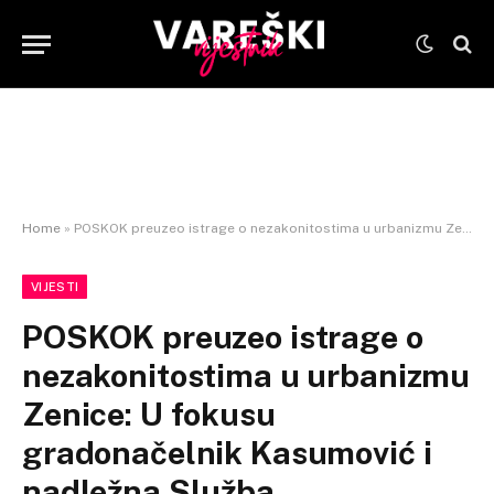
Home
»
POSKOK preuzeo istrage o nezakonitostima u urbanizmu Zenice: U fokusu gradonačelnik Kasumović i nadležna Služba
VIJESTI
POSKOK preuzeo istrage o
nezakonitostima u urbanizmu
Zenice: U fokusu
gradonačelnik Kasumović i
nadležna Služba