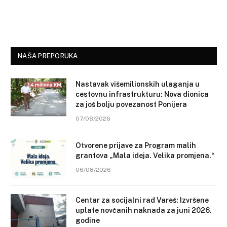
NAŠA PREPORUKA
Nastavak višemilionskih ulaganja u
cestovnu infrastrukturu: Nova dionica
za još bolju povezanost Ponijera
07/08/2026
Otvorene prijave za Program malih
grantova „Mala ideja. Velika promjena.“
06/08/2026
Centar za socijalni rad Vareš: Izvršene
uplate novčanih naknada za juni 2026.
godine