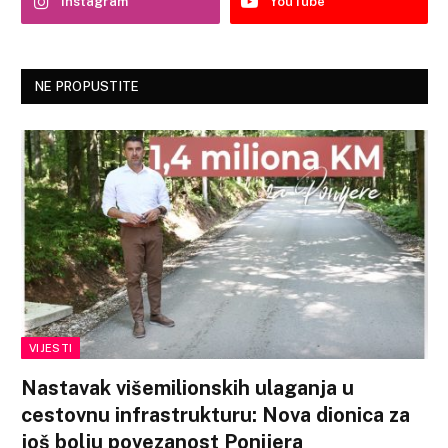
Instagram
YouTube
NE PROPUSTITE
VIJESTI
Nastavak višemilionskih ulaganja u
cestovnu infrastrukturu: Nova dionica za
još bolju povezanost Ponijera