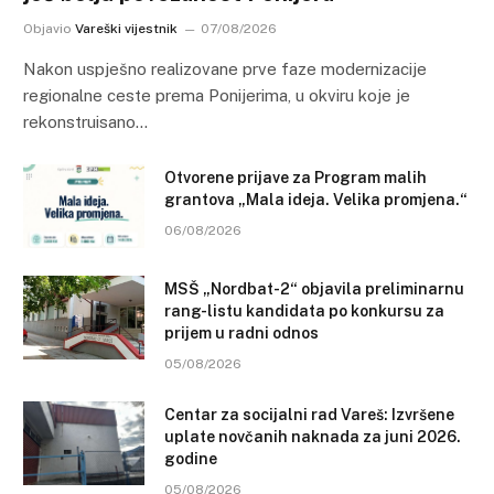
Objavio
Vareški vijestnik
07/08/2026
Nakon uspješno realizovane prve faze modernizacije
regionalne ceste prema Ponijerima, u okviru koje je
rekonstruisano…
Otvorene prijave za Program malih
grantova „Mala ideja. Velika promjena.“
06/08/2026
MSŠ „Nordbat-2“ objavila preliminarnu
rang-listu kandidata po konkursu za
prijem u radni odnos
05/08/2026
Centar za socijalni rad Vareš: Izvršene
uplate novčanih naknada za juni 2026.
godine
05/08/2026