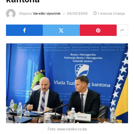
Objavio
Vareški vijestnik
06/02/2026
1 minuta čitanja
Foto: www.visoko.co.ba