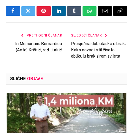
Facebook
Twitter
Pinterest
LinkedIn
Tumblr
WhatsApp
Email
Copy
Link
PRETHODNI ČLANAK
SLJEDEĆI ČLANAK
In Memoriam: Bernardica
Prosječna dob ulaska u brak:
(Ante) Krištić, rođ. Jurkić
Kako novac i stil života
oblikuju brak širom svijeta
SLIČNE
OBJAVE