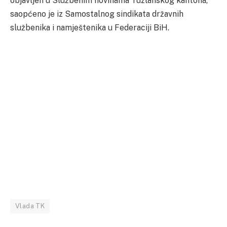
objavljen u Službenim novinama Tuzlanskog kantona,
saopćeno je iz Samostalnog sindikata državnih
službenika i namještenika u Federaciji BiH.
Vlada TK