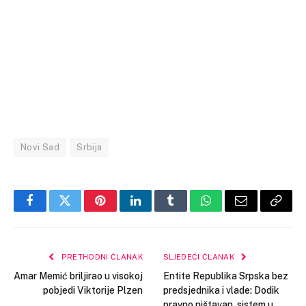
Novi Sad
Srbija
Facebook
Twitter
Pinterest
LinkedIn
Tumblr
WhatsApp
Email
Copy
Link
PRETHODNI ČLANAK
SLJEDEĆI ČLANAK
Amar Memić briljirao u visokoj
Entite Republika Srpska bez
pobjedi Viktorije Plzen
predsjednika i vlade: Dodik
pravno ništavan, sistem u