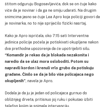
štitom odguruju Bogosavljevića, dok se on čuje kako
viče da je novinar i da ga ne smiju udarati. Na drugim
snimcima jasno se čuje Lea Apro koja policiji govori da
je novinarka, no to nije spriječilo fizički nasrtaj.
Kako je Apro ispričala, oko 7:15 sati Interventna
jedinica policije počela je potiskivati okupljene nakon
dva prethodna upozorenja da će upotrijebiti silu.
“Komandir je rekao da je blokada nezakonita i
naredio da se ulaz mora osloboditi. Potom su
napravili kordon i krenuli vrlo grubo da potiskuju
građane. Činilo se da je bilo više policajaca nego
okupljenih”
, navela je Apro.
Dodala je da ju je jedan od policajaca gurnuo do
obližnjeg drveta, pritisnuo joj ruku i pokušao izbiti
telefon kojim je snimala intervenciju.