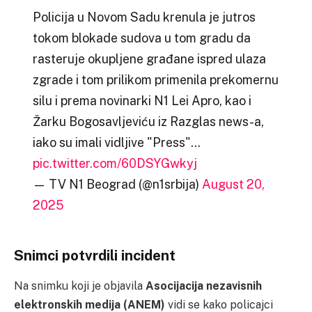
Policija u Novom Sadu krenula je jutros
tokom blokade sudova u tom gradu da
rasteruje okupljene građane ispred ulaza
zgrade i tom prilikom primenila prekomernu
silu i prema novinarki N1 Lei Apro, kao i
Žarku Bogosavljeviću iz Razglas news-a,
iako su imali vidljive "Press"…
pic.twitter.com/60DSYGwkyj
— TV N1 Beograd (@n1srbija)
August 20,
2025
Snimci potvrdili incident
Na snimku koji je objavila
Asocijacija nezavisnih
elektronskih medija (ANEM)
vidi se kako policajci