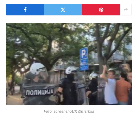
Foto: screenshot/X @n1srbija