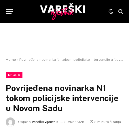
Home
»
Povrijeđena novinarka N1 tokom policijske intervencije u Novom Sadu
REGIJA
Povrijeđena novinarka N1
tokom policijske intervencije
u Novom Sadu
Objavio
Vareški vijestnik
20/08/2025
2 minute čitanja