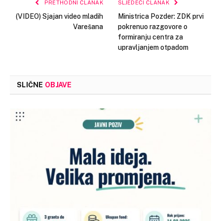
PRETHODNI ČLANAK
SLJEDEĆI ČLANAK
(VIDEO) Sjajan video mladih
Ministrica Pozder: ZDK prvi
Varešana
pokrenuo razgovore o
formiranju centra za
upravljanjem otpadom
SLIČNE
OBJAVE