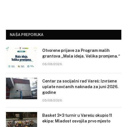
NAŠA PREPORUKA
Otvorene prijave za Program malih
grantova „Mala ideja. Velika promjena.“
06/08/2026
Centar za socijalni rad Vareš: Izvršene
uplate novčanih naknada za juni 2026.
godine
05/08/2026
Basket 3×3 turnir u Varešu okupio 11
ekipa: Mladost osvojila prvo mjesto