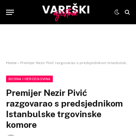
Home
»
Premijer Nezir Pivić razgovarao s predsjednikom Istanbulske trgovinske komore
BOSNA I HERCEGOVINA
Premijer Nezir Pivić
razgovarao s predsjednikom
Istanbulske trgovinske
komore