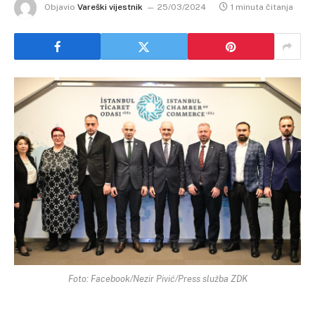
Objavio
Vareški vijestnik
25/03/2024
1 minuta čitanja
Foto: Facebook/Nezir Pivić/Press služba ZDK