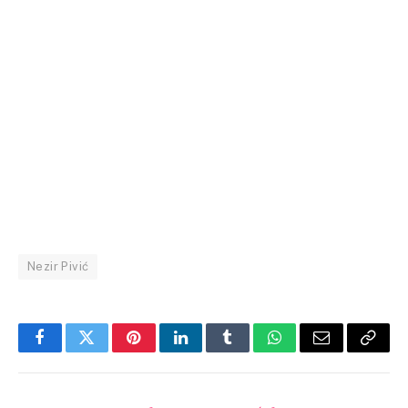
Nezir Pivić
Facebook
Twitter
Pinterest
LinkedIn
Tumblr
WhatsApp
Email
Copy
Link