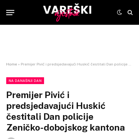
Home
»
Premijer Pivić i predsjedavajući Huskić čestitali Dan policije Zeničko-dobojskog kantona
NA DANAŠNJI DAN
Premijer Pivić i
predsjedavajući Huskić
čestitali Dan policije
Zeničko-dobojskog kantona