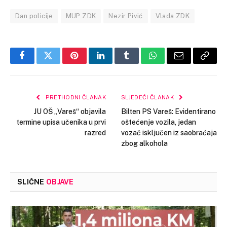
Dan policije
MUP ZDK
Nezir Pivić
Vlada ZDK
Facebook
Twitter
Pinterest
LinkedIn
Tumblr
WhatsApp
Email
Copy
Link
PRETHODNI ČLANAK
SLJEDEĆI ČLANAK
JU OŠ „Vareš“ objavila
Bilten PS Vareš: Evidentirano
termine upisa učenika u prvi
oštećenje vozila, jedan
razred
vozač isključen iz saobraćaja
zbog alkohola
SLIČNE
OBJAVE