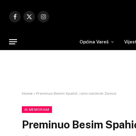
Facebook
X
Instagram
(Twitter)
Općina Vareš
Vijes
Home
»
Preminuo Besim Spahić, ratni načelnik Zenice
IN MEMORIAM
Preminuo Besim Spahić,