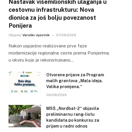
Nastavak višemilionskih ulaganja u
cestovnu infrastrukturu: Nova
dionica za još bolju povezanost
Ponijera
Objavio
Vareški vijestnik
07/08/2026
Nakon uspješno realizovane prve faze
modernizacije regionalne ceste prema Ponijerima,
u okviru koje je rekonstruisano…
Otvorene prijave za Program
malih grantova „Mala ideja.
Velika promjena.“
06/08/2026
MSŠ „Nordbat-2“ objavila
preliminarnu rang-listu
kandidata po konkursu za
prijem u radni odnos