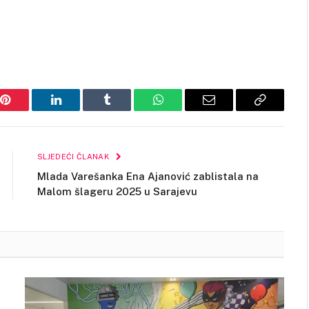
Pinterest
LinkedIn
Tumblr
WhatsApp
Email
Copy
Link
SLJEDEĆI ČLANAK
Mlada Varešanka Ena Ajanović zablistala na
Malom šlageru 2025 u Sarajevu