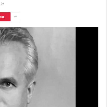
nja
est