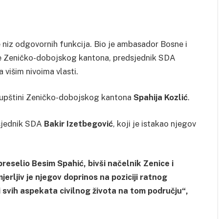
 niz odgovornih funkcija. Bio je ambasador Bosne i
ne Zeničko-dobojskog kantona, predsjednik SDA
 višim nivoima vlasti.
Skupštini Zeničko-dobojskog kantona
Spahija Kozlić
.
dsjednik SDA
Bakir Izetbegović
, koji je istakao njegov
 preselio Besim Spahić, bivši načelnik Zenice i
rljiv je njegov doprinos na poziciji ratnog
i svih aspekata civilnog života na tom području“,