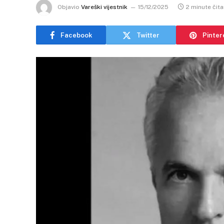
Objavio
Vareški vijestnik
15/12/2025
2 minute čita
Facebook
Twitter
Pinter