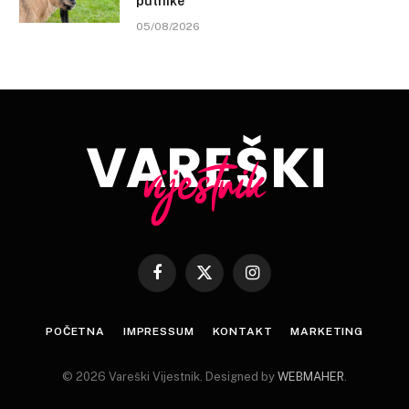
putnike
05/08/2026
Facebook
X
Instagram
(Twitter)
POČETNA
IMPRESSUM
KONTAKT
MARKETING
© 2026 Vareški Vijestnik. Designed by
WEBMAHER
.