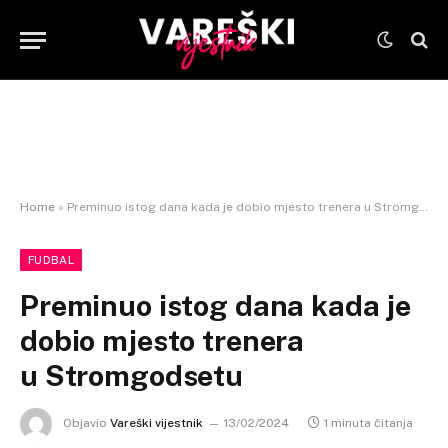
Home
»
Preminuo istog dana kada je dobio mjesto trenera u Stromgodsetu
FUDBAL
Preminuo istog dana kada je
dobio mjesto trenera
u Stromgodsetu
Objavio
Vareški vijestnik
13/02/2024
1 minuta čitanja