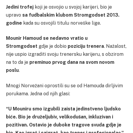
Jedini trofej
koji je osvojio u svojoj karijeri, bio je
upravo
sa fudbalskim klubom Stromgodset 2013.
godine
kada su osvojili titulu norveške lige.
Mounir Hamoud
se nedavno vratio u
Stromgodset
gdje je dobio
poziciju trenera
. Nažalost,
nije uspio izgraditi svoju trenersku karijeru, s obzirom
na to da je
preminuo prvog dana na svom novom
poslu
.
Mnogi Norvežani oprostili su se od Hamouda dirljivim
porukama. Jedna od njih glasi:
“U Mouniru smo izgubili zaista jedinstveno ljudsko
biće. Bio je druželjubiv, velikodušan, inkluzivan i
pozitivan. Ostavio je duboke tragove svuda gdje je
bio. Kao igrač i saigrač, kao trener i profesionalac.”