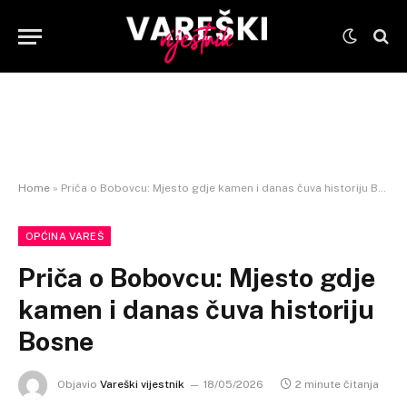
Home
»
Priča o Bobovcu: Mjesto gdje kamen i danas čuva historiju Bosne
OPĆINA VAREŠ
Priča o Bobovcu: Mjesto gdje
kamen i danas čuva historiju
Bosne
Objavio
Vareški vijestnik
18/05/2026
2 minute čitanja