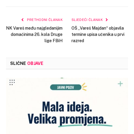
Link
PRETHODNI ČLANAK
SLJEDEĆI ČLANAK
NK Vareš među najgledanijim
OŠ „Vareš Majdan“ objavila
domaćinima 26. kola Druge
termine upisa učenika u prvi
lige FBiH
razred
SLIČNE
OBJAVE