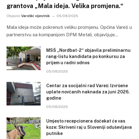
grantova „Mala ideja. Velika promjena.“
Objavio
Vareški vijestnik
06/08/2026
Mala ideja može pokrenuti veliku promjenu. Općina Vareš u
partnerstvu sa kompanijom DPM Metali, objavljuje…
MSŠ „Nordbat-2“ objavila preliminarnu
rang-listu kandidata po konkursu za
prijem u radni odnos
05/08/2026
Centar za socijalni rad Vareš: Izvršene
uplate novčanih naknada za juni 2026.
godine
05/08/2026
Umjesto recepcionera dočekat će vas
koze: Skriveni raj u Sloveniji oduševljava
putnike