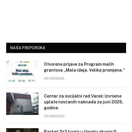
NAŠA PREPORUKA
Otvorene prijave za Program malih
grantova „Mala ideja. Velika promjena.“
06/08/2026
Centar za socijalni rad Vareš: Izvršene
uplate novčanih naknada za juni 2026.
godine
05/08/2026
Basket 3×3 turnir u Varešu okupio 11