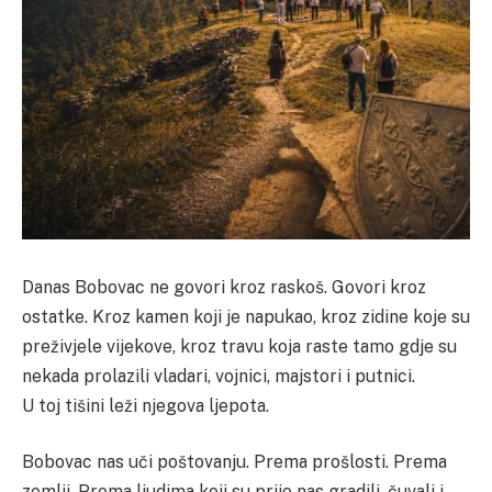
Danas Bobovac ne govori kroz raskoš. Govori kroz
ostatke. Kroz kamen koji je napukao, kroz zidine koje su
preživjele vijekove, kroz travu koja raste tamo gdje su
nekada prolazili vladari, vojnici, majstori i putnici.
U toj tišini leži njegova ljepota.
Bobovac nas uči poštovanju. Prema prošlosti. Prema
zemlji. Prema ljudima koji su prije nas gradili, čuvali i