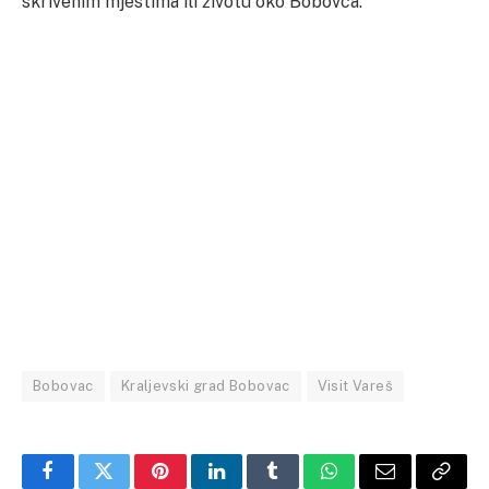
skrivenim mjestima ili životu oko Bobovca.
Bobovac
Kraljevski grad Bobovac
Visit Vareš
Facebook
Twitter
Pinterest
LinkedIn
Tumblr
WhatsApp
Email
Copy