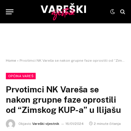
Home
»
Prvotimci NK Vareša se nakon grupne faze oprostili od “Zimskog KUP-a” u Ilijašu
OPĆINA VAREŠ
Prvotimci NK Vareša se
nakon grupne faze oprostili
od “Zimskog KUP-a” u Ilijašu
Objavio
Vareški vijestnik
16/01/2024
2 minute čitanja