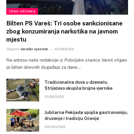
CRNA HRONIKA
Bilten PS Vareš: Tri osobe sankcionisane
zbog konzumiranja narkotika na javnom
mjestu
Objavio
Vareški vijestnik
10/08/2026
Na adresu naše redakcije iz Policijske stanice Vareš stigao
je bilten dnevnih događaja za dane…
Tradicionalna dova u džematu
Striježevo okupila brojne vjernike
10/08/2026
Jubilarna Pekijada spojila gastronomiju,
druženje i tradiciju Oćevije
09/08/2026