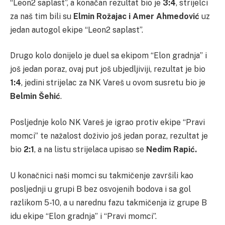
“Leon2 saplast”, a konačan rezultat bio je
3:4
, strijelci
za naš tim bili su
Elmin Rožajac i Amer Ahmedović
uz
jedan autogol ekipe “Leon2 saplast”.
Drugo kolo donijelo je duel sa ekipom “Elon gradnja” i
još jedan poraz, ovaj put još ubjedljiviji, rezultat je bio
1:4
, jedini strijelac za NK Vareš u ovom susretu bio je
Belmin Šehić
.
Posljednje kolo NK Vareš je igrao protiv ekipe “Pravi
momci” te nažalost doživio još jedan poraz, rezultat je
bio
2:1
, a na listu strijelaca upisao se
Nedim Rapić.
U konačnici naši momci su takmičenje završili kao
posljednji u grupi B bez osvojenih bodova i sa gol
razlikom 5-10, a u narednu fazu takmičenja iz grupe B
idu ekipe “Elon gradnja” i “Pravi momci”.