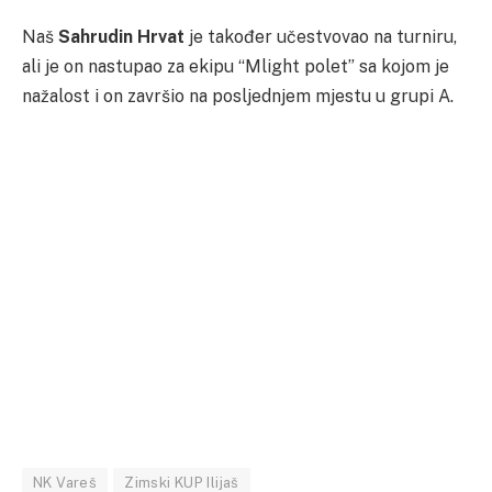
Naš
Sahrudin Hrvat
je također učestvovao na turniru,
ali je on nastupao za ekipu “Mlight polet” sa kojom je
nažalost i on završio na posljednjem mjestu u grupi A.
NK Vareš
Zimski KUP Ilijaš