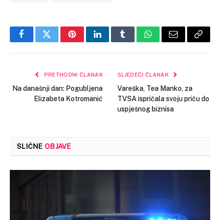
Facebook
Twitter
Pinterest
LinkedIn
Tumblr
WhatsApp
Email
Copy
Link
PRETHODNI ČLANAK
SLJEDEĆI ČLANAK
Na današnji dan: Pogubljena
Vareška, Tea Manko, za
Elizabeta Kotromanić
TVSA ispričala svoju priču do
uspješnog biznisa
SLIČNE
OBJAVE