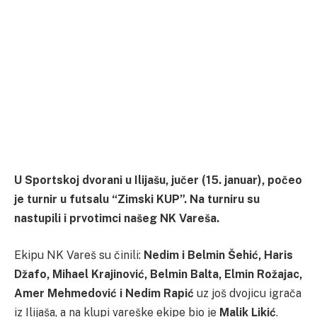
U Sportskoj dvorani u Ilijašu, jučer (15. januar), počeo
je turnir u futsalu “Zimski KUP”. Na turniru su
nastupili i prvotimci našeg NK Vareša.
Ekipu NK Vareš su činili:
Nedim i Belmin Šehić, Haris
Džafo, Mihael Krajinović, Belmin Balta, Elmin Rožajac,
Amer Mehmedović i Nedim Rapić
uz još dvojicu igrača
iz Ilijaša, a na klupi vareške ekipe bio je
Malik Likić
.