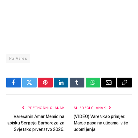
PS Vareš
Facebook
Twitter
Pinterest
LinkedIn
Tumblr
WhatsApp
Email
Copy
Link
PRETHODNI ČLANAK
SLJEDEĆI ČLANAK
Varešanin Amar Memić na
(VIDEO) Vareš kao primjer:
spisku Sergeja Barbareza za
Manje pasa na ulicama, više
Svjetsko prvenstvo 2026.
udomljenja