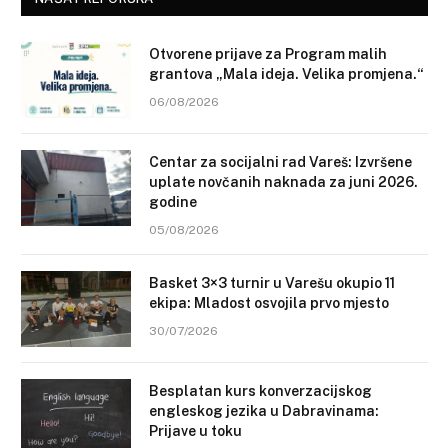
Otvorene prijave za Program malih
grantova „Mala ideja. Velika promjena.“
06/08/2026
Centar za socijalni rad Vareš: Izvršene
uplate novčanih naknada za juni 2026.
godine
05/08/2026
Basket 3×3 turnir u Varešu okupio 11
ekipa: Mladost osvojila prvo mjesto
30/07/2026
Besplatan kurs konverzacijskog
engleskog jezika u Dabravinama:
Prijave u toku