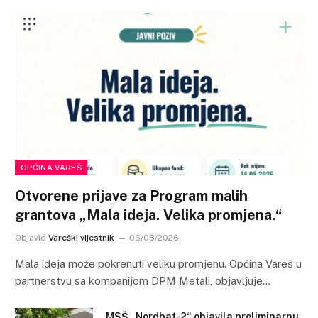
OPĆINA VAREŠ
Otvorene prijave za Program malih
grantova „Mala ideja. Velika promjena.“
Objavio
Vareški vijestnik
06/08/2026
Mala ideja može pokrenuti veliku promjenu. Općina Vareš u
partnerstvu sa kompanijom DPM Metali, objavljuje…
MSŠ „Nordbat-2“ objavila preliminarnu