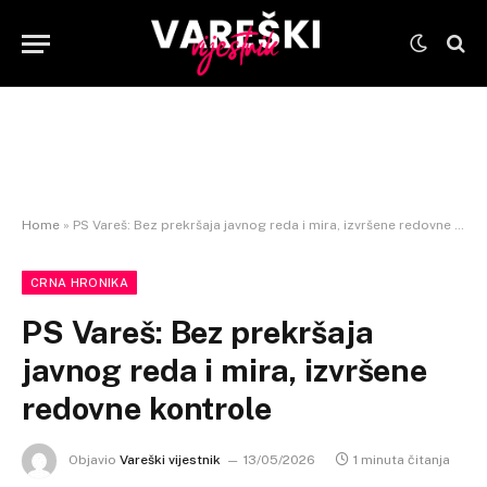
Home
»
PS Vareš: Bez prekršaja javnog reda i mira, izvršene redovne kontrole
CRNA HRONIKA
PS Vareš: Bez prekršaja
javnog reda i mira, izvršene
redovne kontrole
Objavio
Vareški vijestnik
13/05/2026
1 minuta čitanja