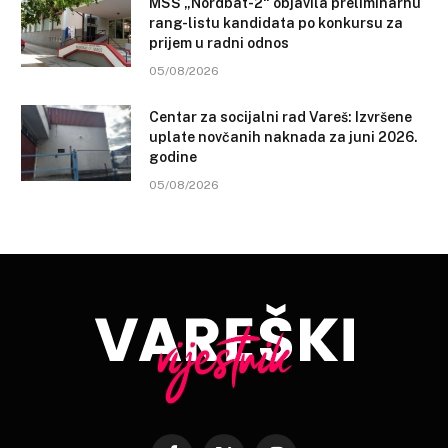
MSŠ „Nordbat-2“ objavila preliminarnu
rang-listu kandidata po konkursu za
prijem u radni odnos
05/08/2026
Centar za socijalni rad Vareš: Izvršene
uplate novčanih naknada za juni 2026.
godine
05/08/2026