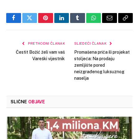
Facebook
Twitter
Pinterest
LinkedIn
Tumblr
WhatsApp
Email
Copy
Link
PRETHODNI ČLANAK
SLJEDEĆI ČLANAK
Čestit Božić želi vam vaš
Promašena priča ili projekat
Vareški vijestnik
stoljeća: Na prodaju
zemljište pored
neizgrađenog luksuznog
naselja
SLIČNE
OBJAVE