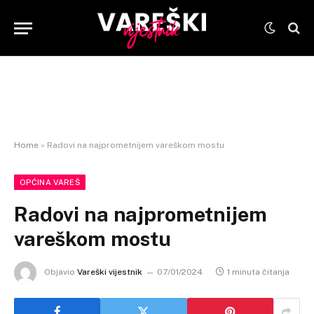
Home
»
Radovi na najprometnijem vareškom mostu
OPĆINA VAREŠ
Radovi na najprometnijem
vareškom mostu
Objavio
Vareški vijestnik
07/01/2024
1 minuta čitanja