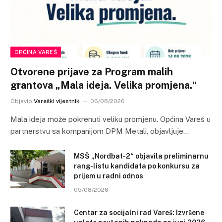
OPĆINA VAREŠ
Otvorene prijave za Program malih
grantova „Mala ideja. Velika promjena.“
Objavio
Vareški vijestnik
06/08/2026
Mala ideja može pokrenuti veliku promjenu. Općina Vareš u
partnerstvu sa kompanijom DPM Metali, objavljuje…
MSŠ „Nordbat-2“ objavila preliminarnu
rang-listu kandidata po konkursu za
prijem u radni odnos
05/08/2026
Centar za socijalni rad Vareš: Izvršene