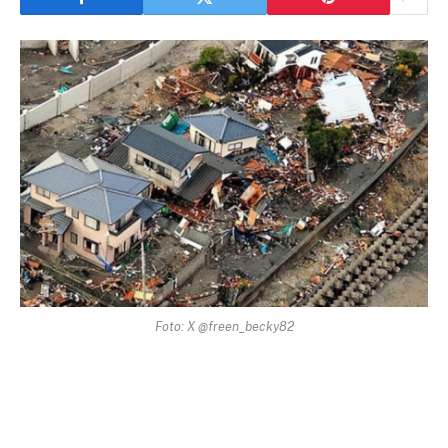
Foto: X @freen_becky82