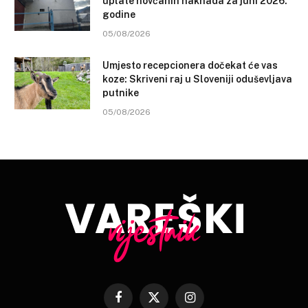
uplate novčanih naknada za juni 2026.
godine
05/08/2026
Umjesto recepcionera dočekat će vas
koze: Skriveni raj u Sloveniji oduševljava
putnike
05/08/2026
Facebook
X
Instagram