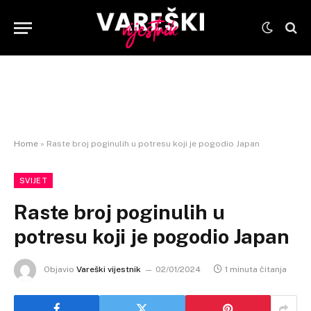
Home
»
Raste broj poginulih u potresu koji je pogodio Japan
SVIJET
Raste broj poginulih u
potresu koji je pogodio Japan
Objavio
Vareški vijestnik
02/01/2024
1 minuta čitanja