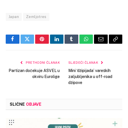
Japan
Zemljotres
Facebook
Twitter
Pinterest
LinkedIn
Tumblr
WhatsApp
Email
Copy
Link
PRETHODNI ČLANAK
SLJEDEĆI ČLANAK
Partizan dočekuje ASVEL u
Mini ‘džipijada’ vareških
okviru Eurolige
zaljubljenika u off-road
džipove
SLIČNE
OBJAVE