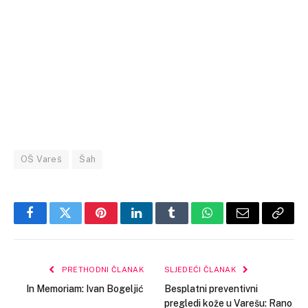
OŠ Vareš
Šah
Facebook
Twitter
Pinterest
LinkedIn
Tumblr
WhatsApp
Email
Copy
Link
PRETHODNI ČLANAK
SLJEDEĆI ČLANAK
In Memoriam: Ivan Bogeljić
Besplatni preventivni
pregledi kože u Varešu: Rano