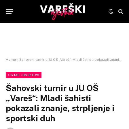
Home
»
Šahovski turnir u JU OŠ „Vareš“: Mladi šahisti pokazali znanje, strpljenje i sportski duh
OSTALI SPORTOVI
Šahovski turnir u JU OŠ
„Vareš“: Mladi šahisti
pokazali znanje, strpljenje i
sportski duh