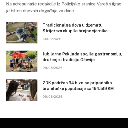
Na adresu naše redakcije iz Policijske stanice Vareš stigao
je bilten dnevnih događaja za dane…
Tradicionalna dova u džematu
Striježevo okupila brojne vjernike
10/08/2026
Jubilarna Pekijada spojila gastronomiju,
druženje i tradiciju Oćevije
09/08/2026
ZDK podržao 94 biznisa pripadnika
branilačke populacije sa 164.519 KM
09/08/2026